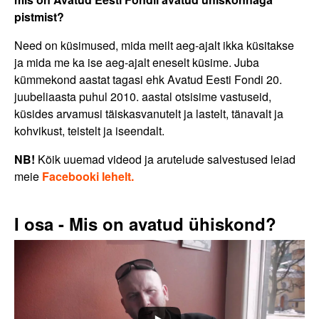
pistmist?
Need on küsimused, mida meilt aeg-ajalt ikka küsitakse
ja mida me ka ise aeg-ajalt eneselt küsime. Juba
kümmekond aastat tagasi ehk Avatud Eesti Fondi 20.
juubeliaasta puhul 2010. aastal otsisime vastuseid,
küsides arvamusi täiskasvanutelt ja lastelt, tänavalt ja
kohvikust, teistelt ja iseendalt.
NB!
Kõik uuemad videod ja arutelude salvestused leiad
meie
Facebooki lehelt.
I osa - Mis on avatud ühiskond?