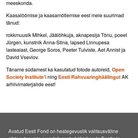
meeskonda.
Kaasalöömise ja kaasamõtlemise eest meie suurimad
tänud:
rokkmuusik Mihkel, Jäälõhkuja, aknapesija Tõnu, poeet
Jürgen, kunstnik Anna-Stina, lapsed Linnupesa
lasteaiast, George Soros, Peeter Tulviste, Aet Annist ja
David Vseviov.
Täname südamest ka kasutatud fotode autoreid,
Open
Society Institute'i
ning
Eesti Rahvusringhäälingut
AK
arhiivimaterjalide eest!
Avatud Eesti Fond on heategevuslik valitsusväline