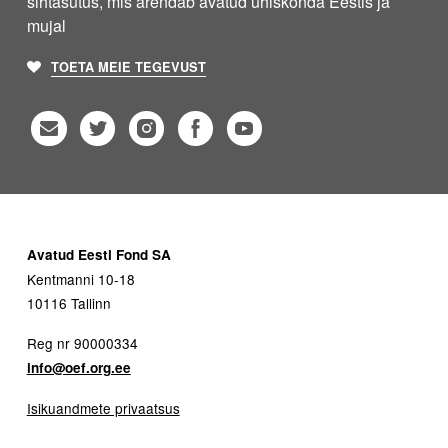
sihtasutus, mis arendab avatud ühiskonda Eestis ja
mujal
TOETA MEIE TEGEVUST
Avatud Eesti Fond SA
Kentmanni 10-18
10116 Tallinn
Reg nr 90000334
info@oef.org.ee
Isikuandmete privaatsus