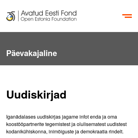
EN
RU
Päevakajaline
Uudiskirjad
Iganädalases uudiskirjas jagame infot enda ja oma
koostööpartnerite tegemistest ja olulisematest uudistest
kodanikühiskonna, inimõiguste ja demokraatia rindelt.