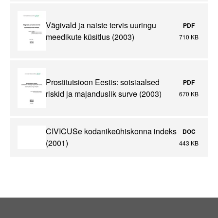
Vägivald ja naiste tervis uuringu
PDF
meedikute küsitlus (2003)
710 KB
Prostitutsioon Eestis: sotsiaalsed
PDF
riskid ja majanduslik surve (2003)
670 KB
CIVICUSe kodanikeühiskonna indeks
DOC
(2001)
443 KB