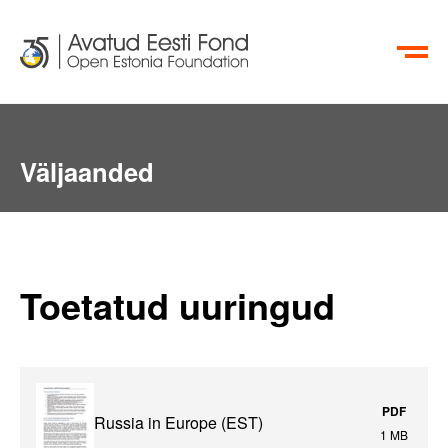
EN
RU
Väljaanded
Toetatud uuringud
PDF
Russia in Europe (EST)
1 MB