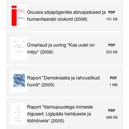
Gruusia sõjapõgenike abivajadused ja
PDF
humanitaarabi olukord (2008)
151 KB
Ümarlaud ja uuring "Kas uutel on
PDF
mõju" (2006)
322 KB
Raport "Demokraatia ja rahvuslikud
PDF
huvid" (2005)
1 MB
Raport “Vaimupuudega inimeste
PDF
õigused. Ligipääs haridusele ja
488 KB
tööhõivele” (2005)