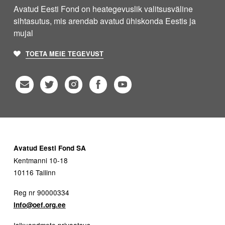
Avatud Eesti Fond on heategevuslik valitsusväline
sihtasutus, mis arendab avatud ühiskonda Eestis ja
mujal
TOETA MEIE TEGEVUST
Avatud Eesti Fond SA
Kentmanni 10-18
10116 Tallinn
Reg nr 90000334
info@oef.org.ee
Isikuandmete privaatsus