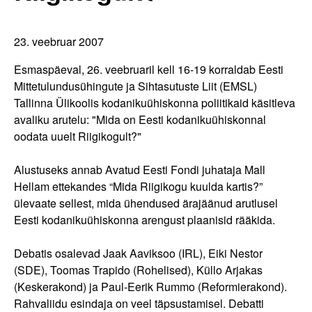
23. veebruar 2007
Esmaspäeval, 26. veebruaril kell 16-19 korraldab Eesti
Mittetulundusühingute ja Sihtasutuste Liit (EMSL)
Tallinna Ülikoolis kodanikuühiskonna poliitikaid käsitleva
avaliku arutelu: "Mida on Eesti kodanikuühiskonnal
oodata uuelt Riigikogult?"
Alustuseks annab Avatud Eesti Fondi juhataja Mall
Hellam ettekandes “Mida Riigikogu kuulda kartis?”
ülevaate sellest, mida ühendused ärajäänud arutlusel
Eesti kodanikuühiskonna arengust plaanisid rääkida.
Debatis osalevad Jaak Aaviksoo (IRL), Eiki Nestor
(SDE), Toomas Trapido (Rohelised), Küllo Arjakas
(Keskerakond) ja Paul-Eerik Rummo (Reformierakond).
Rahvaliidu esindaja on veel täpsustamisel. Debatti