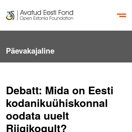
EN
RU
Päevakajaline
Debatt: Mida on Eesti
kodanikuühiskonnal
oodata uuelt
Riigikogult?