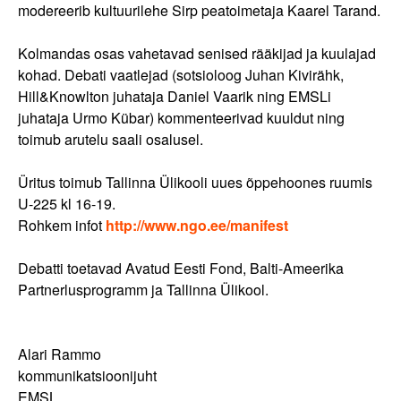
modereerib kultuurilehe Sirp peatoimetaja Kaarel Tarand.
Kolmandas osas vahetavad senised rääkijad ja kuulajad
kohad. Debati vaatlejad (sotsioloog Juhan Kivirähk,
Hill&Knowlton juhataja Daniel Vaarik ning EMSLi
juhataja Urmo Kübar) kommenteerivad kuuldut ning
toimub arutelu saali osalusel.
Üritus toimub Tallinna Ülikooli uues õppehoones ruumis
U-225 kl 16-19.
Rohkem infot
http://www.ngo.ee/manifest
Debatti toetavad Avatud Eesti Fond, Balti-Ameerika
Partnerlusprogramm ja Tallinna Ülikool.
Alari Rammo
kommunikatsioonijuht
EMSL