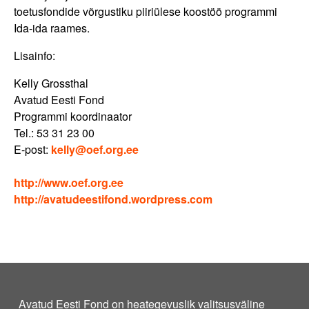
toetusfondide võrgustiku piiriülese koostöö programmi
Ida-ida raames.
Lisainfo:
Kelly Grossthal
Avatud Eesti Fond
Programmi koordinaator
Tel.: 53 31 23 00
E-post:
kelly@oef.org.ee
http://www.oef.org.ee
http://avatudeestifond.wordpress.com
Avatud Eesti Fond on heategevuslik valitsusväline