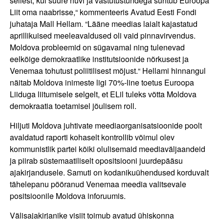
sellest, kui suure huvi ja vastutustundega suhtub Euroopa
Liit oma naabrisse,“ kommenteeris Avatud Eesti Fondi
juhataja Mall Hellam. “Lääne meedias laialt kajastatud
aprillikuised meeleavaldused oli vaid pinnavirvendus.
Moldova probleemid on sügavamal ning tulenevad
eelkõige demokraatlike institutsioonide nõrkusest ja
Venemaa tohutust poliitilisest mõjust.“ Hellami hinnangul
näitab Moldova inimeste ligi 70%-line toetus Euroopa
Liiduga liitumisele selgelt, et ELil tuleks võtta Moldova
demokraatia toetamisel jõulisem roll.
Hiljuti Moldova juhtivate meediaorganisatsioonide poolt
avaldatud raporti kohaselt kontrollib võimul olev
kommunistlik partei kõiki olulisemaid meediaväljaandeid
ja piirab süstemaatiliselt opositsiooni juurdepääsu
ajakirjandusele. Samuti on kodanikuühendused korduvalt
tähelepanu pööranud Venemaa meedia valitsevale
positsioonile Moldova inforuumis.
Välisajakirjanike visiit toimub avatud ühiskonna