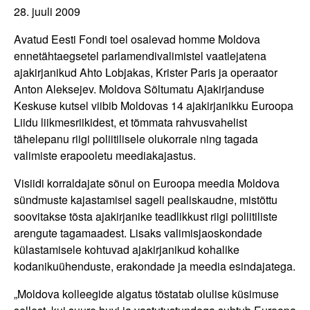
28. juuli 2009
Avatud Eesti Fondi toel osalevad homme Moldova
ennetähtaegsetel parlamendivalimistel vaatlejatena
ajakirjanikud Ahto Lobjakas, Krister Paris ja operaator
Anton Aleksejev. Moldova Sõltumatu Ajakirjanduse
Keskuse kutsel viibib Moldovas 14 ajakirjanikku Euroopa
Liidu liikmesriikidest, et tõmmata rahvusvahelist
tähelepanu riigi poliitilisele olukorrale ning tagada
valimiste erapooletu meediakajastus.
Visiidi korraldajate sõnul on Euroopa meedia Moldova
sündmuste kajastamisel sageli pealiskaudne, mistõttu
soovitakse tõsta ajakirjanike teadlikkust riigi poliitiliste
arengute tagamaadest. Lisaks valimisjaoskondade
külastamisele kohtuvad ajakirjanikud kohalike
kodanikuühenduste, erakondade ja meedia esindajatega.
„Moldova kolleegide algatus tõstatab olulise küsimuse