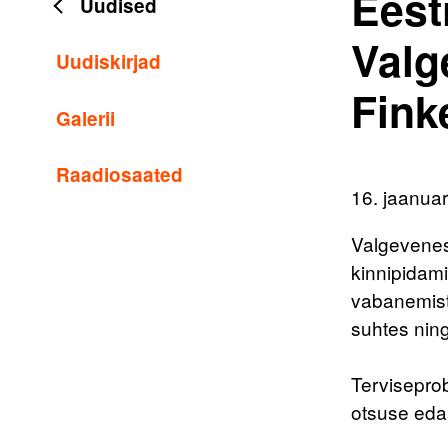
Eest
Uudised
Valg
Uudiskirjad
Fink
Galerii
Raadiosaated
16. jaanua
Valgevenes 
kinnipidami
vabanemistä
suhtes ning
Terviseprob
otsuse edas