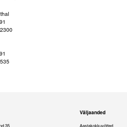
thal
791
12300
s
791
4535
Väljaanded
nd 35
Aastakokkuvõtted