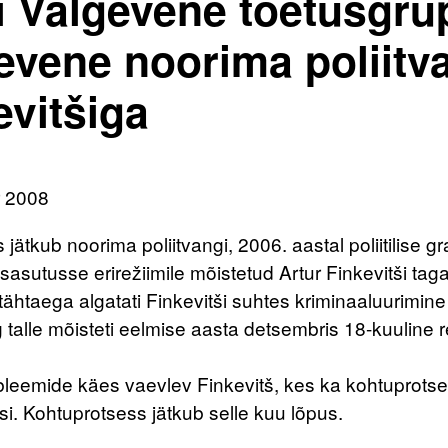
i Valgevene toetusgru
evene noorima poliitva
evitšiga
r 2008
jätkub noorima poliitvangi, 2006. aastal poliitilise gr
sasutusse erirežiimile mõistetud Artur Finkevitši ta
htaega algatati Finkevitši suhtes kriminaaluurimine
 talle mõisteti eelmise aasta detsembris 18-kuuline 
leemide käes vaevlev Finkevitš, kes ka kohtuprotsess
i. Kohtuprotsess jätkub selle kuu lõpus.