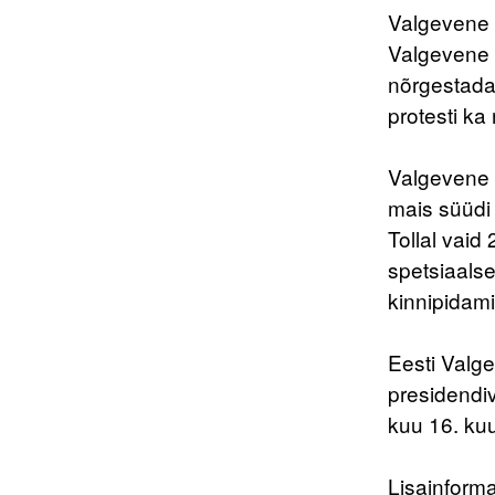
Valgevene 
Valgevene 
nõrgestada
protesti ka
Valgevene n
mais süüdi 
Tollal vaid
spetsiaalse
kinnipidami
Eesti Valg
presidendiv
kuu 16. ku
Lisainforma