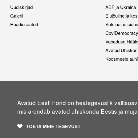
Uudiskirjad
AEF ja Ukraina
Galerii
Elujõuline ja ke
Raadiosaated
Sotsiaalne sidu
CoviDemocracy i
Vabaduse Hääl
Avatud Ühiskon
Koosmeele auhi
Avatud Eesti Fond on heategevuslik valitsusvä
mis arendab avatud ühiskonda Eestis ja muja
TOETA MEIE TEGEVUST