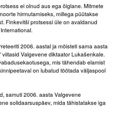
rotsess ei olnud aus ega õiglane. Mitmete
 noorte hirmutamiseks, millega püütakse
. Finkevitši protsessi üle on avaldanud
International.
eteeriti 2006. aastal ja mõisteti sama aasta
b” viitasid Valgevene diktaator Lukašenkale.
tud vabadusekaotusega, mis tähendab elamist
innipeetaval on lubatud töötada väljaspool
d, samuti 2006. aasta Valgevene
ene solidaarsuspäev, mida tähistatakse iga