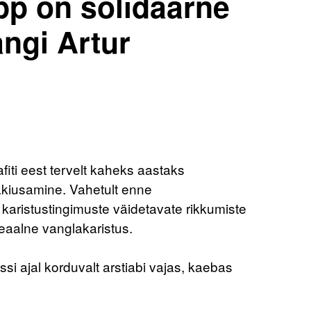
pp on solidaarne
ngi Artur
afiti eest tervelt kaheks aastaks
gakiusamine. Vahetult enne
 karistustingimuste väidetavate rikkumiste
reaalne vanglakaristus.
i ajal korduvalt arstiabi vajas, kaebas