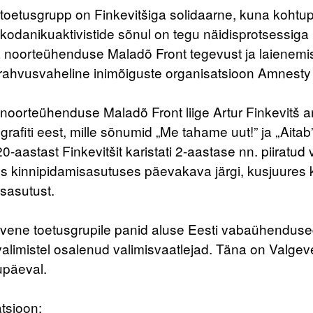
toetusgrupp on Finkevitšiga solidaarne, kuna kohtup
kodanikuaktivistide sõnul on tegu näidisprotsessiga
 noorteühenduse Maladõ Front tegevust ja laienemist
 rahvusvaheline inimõiguste organisatsioon Amnesty 
oorteühenduse Maladõ Front liige Artur Finkevitš arr
grafiti eest, mille sõnumid „Me tahame uut!” ja „Aita
 20-aastast Finkevitšit karistati 2-aastase nn. piira
s kinnipidamisasutuses päevakava järgi, kusjuures k
sasutust.
evene toetusgrupile panid aluse Eesti vabaühenduse
alimistel osalenud valimisvaatlejad. Täna on Valgev
upäeval.
tsioon: