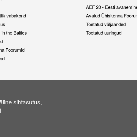
AEF 20 - Eesti avanemin
stlik vabakond
Avatud Ühiskonna Fooru
sus
Toetatud väljaanded
n the Baltics
Toetatud uuringud
ed
na Foorumid
nd
line sihtasutus,
l