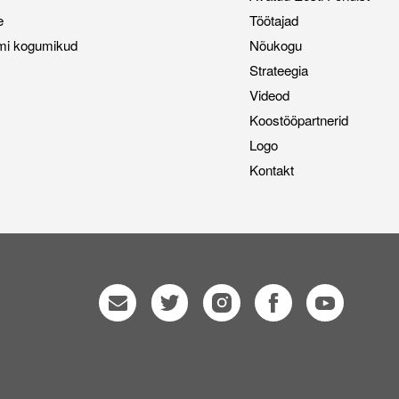
e
Töötajad
mi kogumikud
Nõukogu
Strateegia
Videod
Koostööpartnerid
Logo
Kontakt