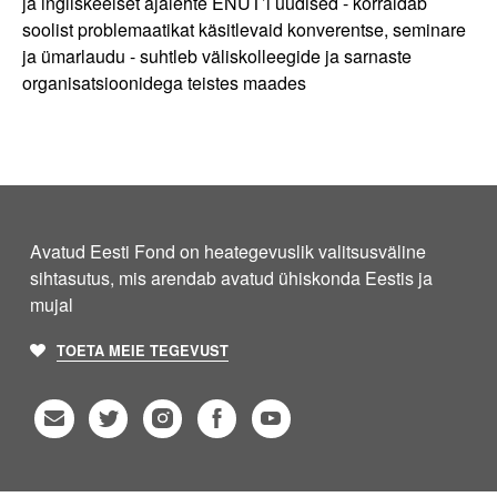
ja ingliskeelset ajalehte ENUT’i uudised - korraldab
soolist problemaatikat käsitlevaid konverentse, seminare
ja ümarlaudu - suhtleb väliskolleegide ja sarnaste
organisatsioonidega teistes maades
Avatud Eesti Fond on heategevuslik valitsusväline
sihtasutus, mis arendab avatud ühiskonda Eestis ja
mujal
TOETA MEIE TEGEVUST