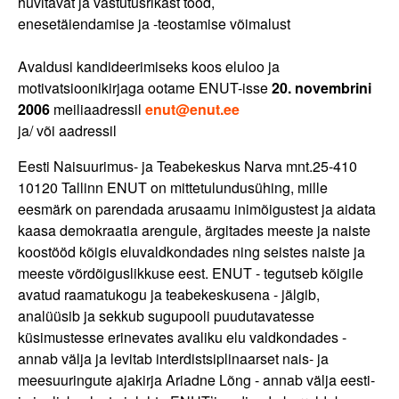
huvitavat ja vastutusrikast tööd,
enesetäiendamise ja -teostamise võimalust
Avaldusi kandideerimiseks koos eluloo ja
motivatsioonikirjaga ootame ENUT-isse
20. novembrini
2006
meiliaadressil
enut@enut.ee
ja/ või aadressil
Eesti Naisuurimus- ja Teabekeskus Narva mnt.25-410
10120 Tallinn ENUT on mittetulundusühing, mille
eesmärk on parendada arusaamu inimõigustest ja aidata
kaasa demokraatia arengule, ärgitades meeste ja naiste
koostööd kõigis eluvaldkondades ning seistes naiste ja
meeste võrdõiguslikkuse eest. ENUT - tegutseb kõigile
avatud raamatukogu ja teabekeskusena - jälgib,
analüüsib ja sekkub sugupooli puudutavatesse
küsimustesse erinevates avaliku elu valdkondades -
annab välja ja levitab interdistsiplinaarset nais- ja
meesuuringute ajakirja Ariadne Lõng - annab välja eesti-