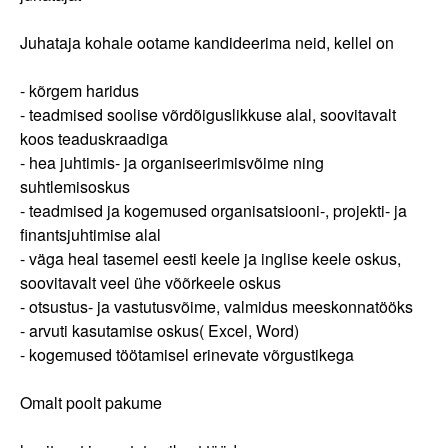
Juhataja kohale ootame kandideerima neid, kellel on
- kõrgem haridus
- teadmised soolise võrdõiguslikkuse alal, soovitavalt
koos teaduskraadiga
- hea juhtimis- ja organiseerimisvõime ning
suhtlemisoskus
- teadmised ja kogemused organisatsiooni-, projekti- ja
finantsjuhtimise alal
- väga heal tasemel eesti keele ja inglise keele oskus,
soovitavalt veel ühe võõrkeele oskus
- otsustus- ja vastutusvõime, valmidus meeskonnatööks
- arvuti kasutamise oskus( Excel, Word)
- kogemused töötamisel erinevate võrgustikega
Omalt poolt pakume