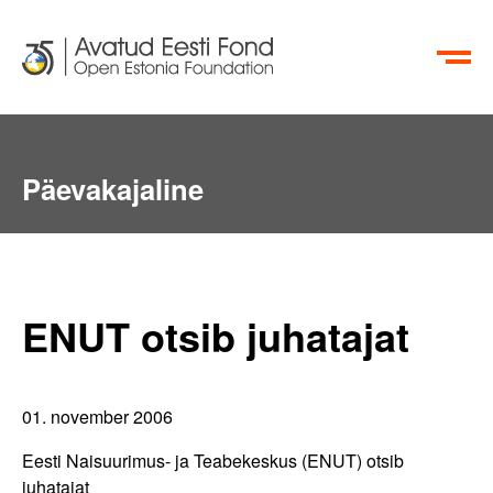
EN
RU
Päevakajaline
ENUT otsib juhatajat
01. november 2006
Eesti Naisuurimus- ja Teabekeskus (ENUT) otsib
juhatajat