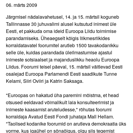
06. märts 2009
Järgmisel nädalavahetusel, 14. ja 15. märtsil koguneb
Tallinnasse 30 juhuvalimi alusel kutsutud inimest üle
Eesti, et pakkuda oma ideid Euroopa Liidu toimimise
parandamiseks. Üheaegselt kõigis liikmesriikides
korraldatavatel foorumitel arutleb 1500 tavakodanikku
selle üle, kuidas parandada üleilmastumise ajastul
inimeste sotsiaalset ja majanduslikku heaolu Euroopa
Liidus. Foorumi teisel päeval, 15. märtsil väitlevad Eesti
osalejad Euroopa Parlamendi Eesti saadikute Tunne
Kelami, Siiri Oviiri ja Katrin Saksaga.
"Euroopas on hakatud üha paremini mõistma, et head
otsused eeldavad võimalikult laia konsulteerimist ja
inimeste kaasamist aruteludesse," rõhutas foorumi
korraldaja Avatud Eesti Fondi juhataja Mall Hellam.
"Taolised kodanike foorumid on arutleva demokraatia üks
vorme, kus igaühel on sõnaõigus, olgu siis tegemist