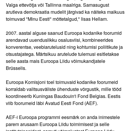
Valga ettevõtja või Tallinna maalriga. Samasugust
arutleva demokraatia mudelit järgivad ka näiteks maikuus
toimuvad "Minu Eesti" mõttetalgud," lisas Hellam.
2007. aastal alguse saanud Euroopa kodanike foorumid
arendavad uuenduslikku osalusviisi, kombineerides
konverentse, veebiarutelusid ning kohtumisi poliitikute ja
otsustajatega. Märtsikuu arutelude tulemusi esitletakse
selle aasta mais Euroopa Liidu võimukandjatele
Brüsselis.
Euroopa Komisjoni toel toimuvaid kodanike foorumeid
korraldab valitsusväliste ühenduste võrgustik, mille tööd
koordineerib Kuningas Baudouin'i Fond Belgias. Eestis
viib foorumeid läbi Avatud Eesti Fond (AEF).
AEF-i Euroopa programmi eesmärk on anda inimestele
parem arusaam Euroopa Liidu toimimisest ja selle