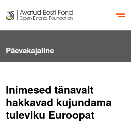
EN
RU
Päevakajaline
Inimesed tänavalt
hakkavad kujundama
tuleviku Euroopat