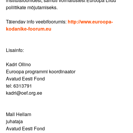
institutsioonidest, samuti võimalustest Euroopa Liidu
poliitikate mõjutamiseks.
Täiendav info veebifoorumis:
http://www.euroopa-
kodanike-foorum.eu
Lisainfo:
Kadri Ollino
Euroopa programmi koordinaator
Avatud Eesti Fond
tel: 6313791
kadri@oef.org.ee
Mall Hellam
juhataja
Avatud Eesti Fond