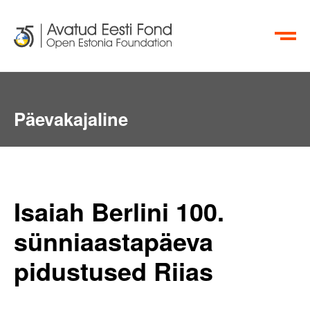
EN
RU
Päevakajaline
Isaiah Berlini 100.
sünniaastapäeva
pidustused Riias