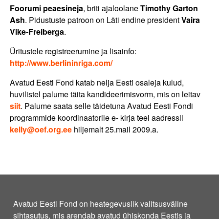
Foorumi peaesineja
, briti ajaloolane
Timothy Garton
Ash
. Pidustuste patroon on Läti endine president
Vaira
Vike-Freiberga
.
Üritustele registreerumine ja lisainfo:
http://www.berlininriga.com/
Avatud Eesti Fond katab nelja Eesti osaleja kulud,
huvilistel palume täita kandideerimisvorm, mis on leitav
siit
. Palume saata selle täidetuna Avatud Eesti Fondi
programmide koordinaatorile e- kirja teel aadressil
kelly@oef.org.ee
hiljemalt 25.mail 2009.a.
Avatud Eesti Fond on heategevuslik valitsusväline
sihtasutus, mis arendab avatud ühiskonda Eestis ja