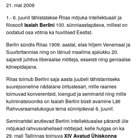
21. mai 2009
1.- 6. juunil tähistatakse Riias mõjuka intellektuaali ja
filosoofi
Isaiah Berlini
100. sünniaastapäeva, millest on
oodatud osa võtma ka huvilised Eestist.
Berlin sündis Riias 1909. aastal, elas hiljem Venemaal ja
Suurbritannias ning on läinud maailma ajalukku 20.
sajandi juhtiva liberaalse mõtleja, esseisti ning geniaalse
kõnepidajana.
Riias toimub Berlini saja aasta juubeli tähistamiseks
suurejooneline nädalane üritustesari, mille raames
toimuvad konverentsid, loengud ja seminarid ning mille
kulminatsiooniks on Isaiah Berlini büsti avamine Läti
Rahvusraamatukogus tema sünnipäeval 6. juunil.
Seminaridel arutlevad Berlini intellektuaalse pärandi üle
mõjukad rahvusvahelised mõtlejad, kelle hulgas on ka
29. mail Tallinnas toimuva
XIV Avatud Ühiskonna