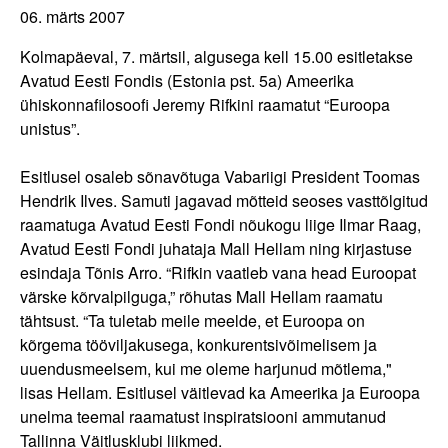
06. märts 2007
Kolmapäeval, 7. märtsil, algusega kell 15.00 esitletakse
Avatud Eesti Fondis (Estonia pst. 5a) Ameerika
ühiskonnafilosoofi Jeremy Rifkini raamatut “Euroopa
unistus”.
Esitlusel osaleb sõnavõtuga Vabariigi President Toomas
Hendrik Ilves. Samuti jagavad mõtteid seoses vasttõlgitud
raamatuga Avatud Eesti Fondi nõukogu liige Ilmar Raag,
Avatud Eesti Fondi juhataja Mall Hellam ning kirjastuse
esindaja Tõnis Arro. “Rifkin vaatleb vana head Euroopat
värske kõrvalpilguga,” rõhutas Mall Hellam raamatu
tähtsust. “Ta tuletab meile meelde, et Euroopa on
kõrgema tööviljakusega, konkurentsivõimelisem ja
uuendusmeelsem, kui me oleme harjunud mõtlema,"
lisas Hellam. Esitlusel väitlevad ka Ameerika ja Euroopa
unelma teemal raamatust inspiratsiooni ammutanud
Tallinna Väitlusklubi liikmed.