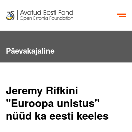
EN
RU
Päevakajaline
Jeremy Rifkini
"Euroopa unistus"
nüüd ka eesti keeles