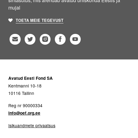
sihtasutus, mis arendab avatud ühiskonda Eestis ja
mujal
TOETA MEIE TEGEVUST
Avatud Eesti Fond SA
Kentmanni 10-18
10116 Tallinn
Reg nr 90000334
info@oef.org.ee
Isikuandmete privaatsus