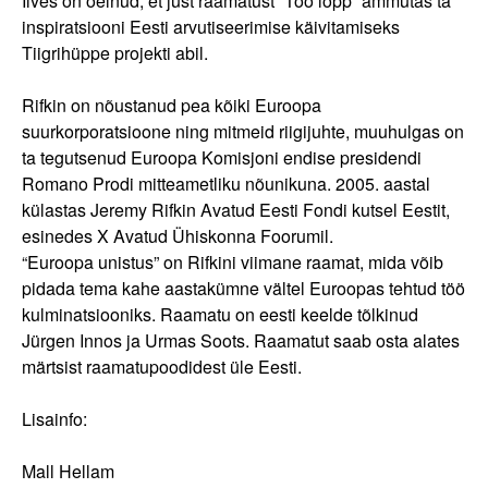
Ilves on öelnud, et just raamatust “Töö lõpp” ammutas ta
inspiratsiooni Eesti arvutiseerimise käivitamiseks
Tiigrihüppe projekti abil.
Rifkin on nõustanud pea kõiki Euroopa
suurkorporatsioone ning mitmeid riigijuhte, muuhulgas on
ta tegutsenud Euroopa Komisjoni endise presidendi
Romano Prodi mitteametliku nõunikuna. 2005. aastal
külastas Jeremy Rifkin Avatud Eesti Fondi kutsel Eestit,
esinedes X Avatud Ühiskonna Foorumil.
“Euroopa unistus” on Rifkini viimane raamat, mida võib
pidada tema kahe aastakümne vältel Euroopas tehtud töö
kulminatsiooniks. Raamatu on eesti keelde tõlkinud
Jürgen Innos ja Urmas Soots. Raamatut saab osta alates
märtsist raamatupoodidest üle Eesti.
Lisainfo:
Mall Hellam