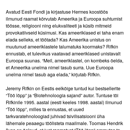
Avatud Eesti Fondi ja kirjastuse Hermes koostöös
ilmunud raamat kõrvutab Ameerika ja Euroopa suhtumist
töösse, religiooni ning elukvaliteeti ja küsib mitmeid
provokatiivseid küsimusi. Kas ameeriklased ei taha enam
elada selleks, et töötada? Kas Ameerika unistus on
muutunud ameeriklastele talumatuks koormaks? Rifkin
ennustab, et tulevikus vaatavad ameeriklased unistavalt
Euroopa suunas. “Meil, ameeriklastel, on kombeks öelda,
et Ameerika unelma nimel tasub surra. Uue Euroopa
unelma nimel tasub aga elada,” kirjutab Rifkin.
Jeremy Rifkin on Eestis eelkõige tuntud kui bestsellerite
“Töö lõpp” ja “Biotehnoloogia sajand” autor. Tuntuse tõi
Rifkinile 1995. aastal (eesti keeles 1998. aastal) ilmunud
“Töö lõpp”, milles ta ennustas, et uued
tarkvaratehnoloogiad juhivad tsivilisatsiooni üha
lähemale peaaegu töölisteta maailmale. Toomas Hendrik