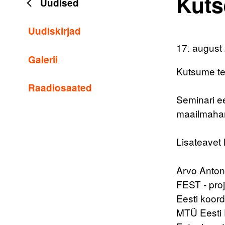
Kuts
Uudised
Uudiskirjad
17. august
Galerii
Kutsume tei
Raadiosaated
Seminari e
maailmahar
Lisateavet 
Arvo Anton
FEST - proj
Eesti koord
MTÜ Eesti 