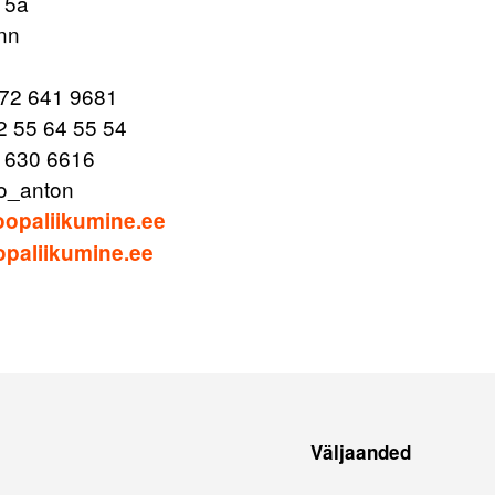
 5a
inn
372 641 9681
72 55 64 55 54
 630 6616
o_anton
opaliikumine.ee
paliikumine.ee
Väljaanded