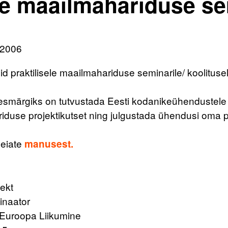
e maailmahariduse se
 2006
d praktilisele maailmahariduse seminarile/ koolitusele
esmärgiks on tutvustada Eesti kodanikeühendustele 
iduse projektikutset ning julgustada ühendusi oma p
leiate
manusest.
ekt
inaator
Euroopa Liikumine