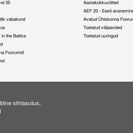
nd 35
Aastakokkuvõtted
AEF 20 - Eesti avanemin
stlik vabakond
Avatud Ühiskonna Fooru
sus
Toetatud väljaanded
n the Baltics
Toetatud uuringud
ed
na Foorumid
nd
line sihtasutus,
l