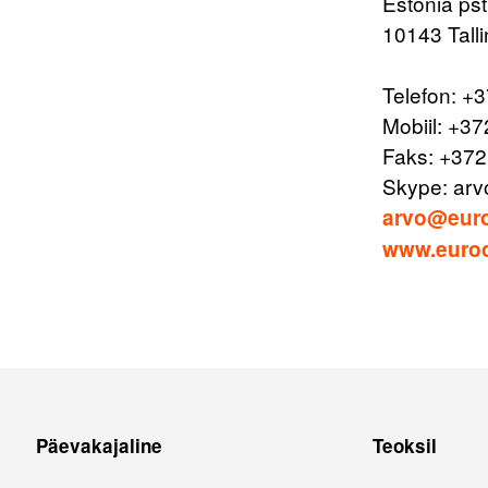
Estonia pst
10143 Tall
Telefon: +
Mobiil: +3
Faks: +372
Skype: arv
arvo@euro
www.euroo
Päevakajaline
Teoksil