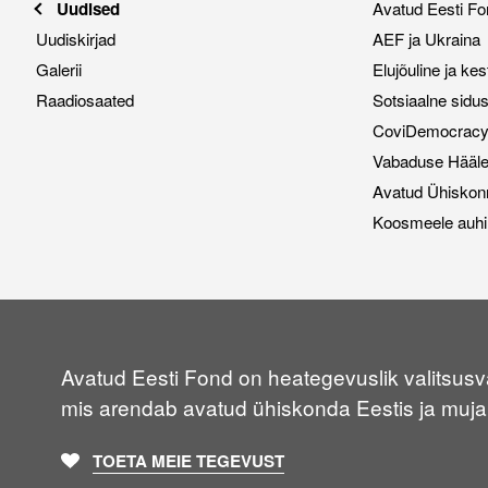
Uudised
Avatud Eesti Fo
Uudiskirjad
AEF ja Ukraina
Galerii
Elujõuline ja ke
Raadiosaated
Sotsiaalne sidu
CoviDemocracy i
Vabaduse Hääl
Avatud Ühiskon
Koosmeele auhi
Avatud Eesti Fond on heategevuslik valitsusvä
mis arendab avatud ühiskonda Eestis ja muja
TOETA MEIE TEGEVUST