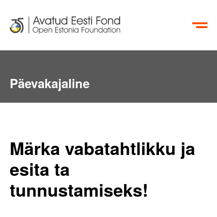
EN
RU
Päevakajaline
Märka vabatahtlikku ja
esita ta
tunnustamiseks!