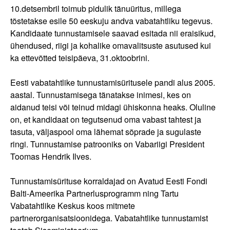
10.detsembril toimub pidulik tänuüritus, millega
tõstetakse esile 50 eeskuju andva vabatahtliku tegevus.
Kandidaate tunnustamisele saavad esitada nii eraisikud,
ühendused, riigi ja kohalike omavalitsuste asutused kui
ka ettevõtted teisipäeva, 31.oktoobrini.
Eesti vabatahtlike tunnustamisüritusele pandi alus 2005.
aastal. Tunnustamisega tänatakse inimesi, kes on
aidanud teisi või teinud midagi ühiskonna heaks. Oluline
on, et kandidaat on tegutsenud oma vabast tahtest ja
tasuta, väljaspool oma lähemat sõprade ja sugulaste
ringi. Tunnustamise patrooniks on Vabariigi President
Toomas Hendrik Ilves.
Tunnustamisürituse korraldajad on Avatud Eesti Fondi
Balti-Ameerika Partnerlusprogramm ning Tartu
Vabatahtlike Keskus koos mitmete
partnerorganisatsioonidega. Vabatahtlike tunnustamist