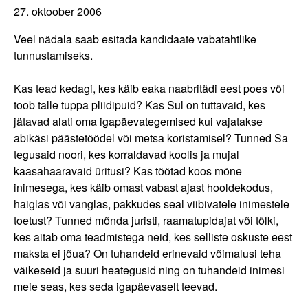
27. oktoober 2006
Veel nädala saab esitada kandidaate vabatahtlike
tunnustamiseks.
Kas tead kedagi, kes käib eaka naabritädi eest poes või
toob talle tuppa pliidipuid? Kas Sul on tuttavaid, kes
jätavad alati oma igapäevategemised kui vajatakse
abikäsi päästetöödel või metsa koristamisel? Tunned Sa
tegusaid noori, kes korraldavad koolis ja mujal
kaasahaaravaid üritusi? Kas töötad koos mõne
inimesega, kes käib omast vabast ajast hooldekodus,
haiglas või vanglas, pakkudes seal viibivatele inimestele
toetust? Tunned mõnda juristi, raamatupidajat või tõlki,
kes aitab oma teadmistega neid, kes selliste oskuste eest
maksta ei jõua? On tuhandeid erinevaid võimalusi teha
väikeseid ja suuri heategusid ning on tuhandeid inimesi
meie seas, kes seda igapäevaselt teevad.