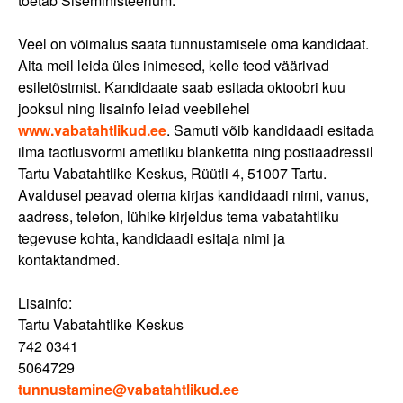
toetab Siseministeerium.
Veel on võimalus saata tunnustamisele oma kandidaat.
Aita meil leida üles inimesed, kelle teod väärivad
esiletõstmist. Kandidaate saab esitada oktoobri kuu
jooksul ning lisainfo leiad veebilehel
www.vabatahtlikud.ee
. Samuti võib kandidaadi esitada
ilma taotlusvormi ametliku blanketita ning postiaadressil
Tartu Vabatahtlike Keskus, Rüütli 4, 51007 Tartu.
Avaldusel peavad olema kirjas kandidaadi nimi, vanus,
aadress, telefon, lühike kirjeldus tema vabatahtliku
tegevuse kohta, kandidaadi esitaja nimi ja
kontaktandmed.
Lisainfo:
Tartu Vabatahtlike Keskus
742 0341
5064729
tunnustamine@vabatahtlikud.ee