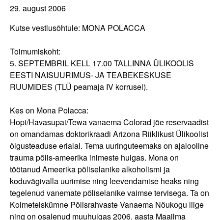
29. august 2006
Kutse vestlusõhtule: MONA POLACCA
Toimumiskoht:
5. SEPTEMBRIL KELL 17.00 TALLINNA ÜLIKOOLIS
EESTI NAISUURIMUS- JA TEABEKESKUSE
RUUMIDES (TLÜ peamaja IV korrusel).
Kes on Mona Polacca:
Hopi/Havasupai/Tewa vanaema Colorad jõe reservaadist
on omandamas doktorikraadi Arizona Riiklikust Ülikoolist
õigusteaduse erialal. Tema uuringuteemaks on ajalooline
trauma põlis-ameerika inimeste hulgas. Mona on
töötanud Ameerika põliselanike alkoholismi ja
koduvägivalla uurimise ning leevendamise heaks ning
tegelenud vanemate põliselanike vaimse tervisega. Ta on
Kolmeteiskümne Põlisrahvaste Vanaema Nõukogu liige
ning on osalenud muuhulgas 2006. aasta Maailma