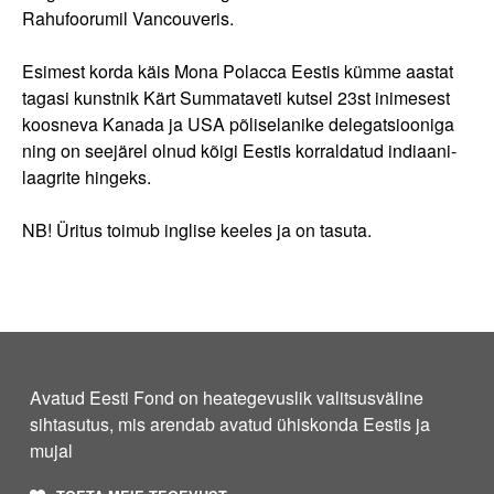
Rahufoorumil Vancouveris.
Esimest korda käis Mona Polacca Eestis kümme aastat
tagasi kunstnik Kärt Summataveti kutsel 23st inimesest
koosneva Kanada ja USA põliselanike delegatsiooniga
ning on seejärel olnud kõigi Eestis korraldatud indiaani-
laagrite hingeks.
NB! Üritus toimub inglise keeles ja on tasuta.
Avatud Eesti Fond on heategevuslik valitsusväline
sihtasutus, mis arendab avatud ühiskonda Eestis ja
mujal