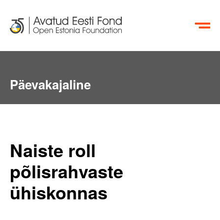
EN
RU
Päevakajaline
Naiste roll
põlisrahvaste
ühiskonnas