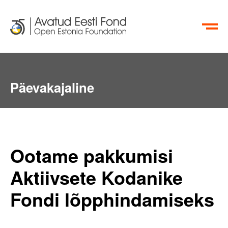
EN
RU
Päevakajaline
Ootame pakkumisi
Aktiivsete Kodanike
Fondi lõpphindamiseks