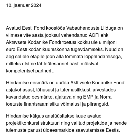
10. jaanuar 2024
Avatud Eesti Fond koostöös Vabaühenduste Liiduga on
viimase viie aasta jooksul vahendanud ACFi ehk
Aktiivsete Kodanike Fondi toetusi kokku üle 6 miljoni
euro Eesti kodanikuühiskonna tugevdamiseks. Nüüd on
aeg sellele etapile joon alla tõmmata lõpphindamisega,
milleks otsime lähteülesannet hästi mõistvat
kompetentset partnerit.
Hindamise eesmärk on uurida Aktiivsete Kodanike Fondi
asjakohasust, tõhusust ja tulemuslikkust, arvestades
kavandatud eesmärke, ajakava ning EMP ja Norra
toetuste finantsraamistiku võimalusi ja piiranguid.
Hindamise käigus analüüsitakse kuue avatud
projektikonkursi struktuuri ning valitud projektide ja nende
tulemuste panust üldeesmärkide saavutamisse Eestis.