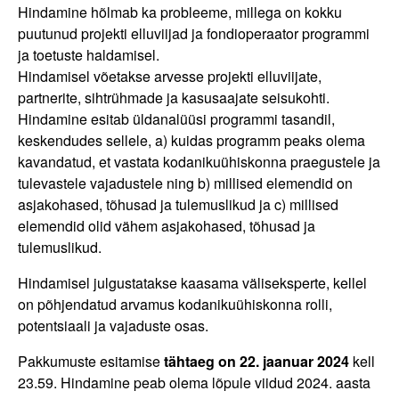
Hindamine hõlmab ka probleeme, millega on kokku
puutunud projekti elluviijad ja fondioperaator programmi
ja toetuste haldamisel.
Hindamisel võetakse arvesse projekti elluviijate,
partnerite, sihtrühmade ja kasusaajate seisukohti.
Hindamine esitab üldanalüüsi programmi tasandil,
keskendudes sellele, a) kuidas programm peaks olema
kavandatud, et vastata kodanikuühiskonna praegustele ja
tulevastele vajadustele ning b) millised elemendid on
asjakohased, tõhusad ja tulemuslikud ja c) millised
elemendid olid vähem asjakohased, tõhusad ja
tulemuslikud.
Hindamisel julgustatakse kaasama väliseksperte, kellel
on põhjendatud arvamus kodanikuühiskonna rolli,
potentsiaali ja vajaduste osas.
Pakkumuste esitamise
tähtaeg on 22. jaanuar 2024
kell
23.59. Hindamine peab olema lõpule viidud 2024. aasta