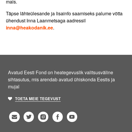
mais.
Täpse lähteülesande ja lisainfo saamiseks palume võtta
ühendust Inna Laanmetsaga aadressil
inna@heakodanik.ee
.
Avatud Eesti Fond on heategevuslik valitsusväline
sihtasutus, mis arendab avatud ühiskonda Eestis ja
mujal
TOETA MEIE TEGEVUST