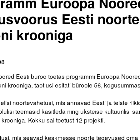
ramm Euroopa Noored 
lusvoorus Eesti noorte
oni krooniga
08
ored Eesti büroo toetas programmi Euroopa Noored t
joni krooniga, taotlusi esitati büroole 56, kogusummas
isi noortevahetusi, mis annavad Eesti ja teiste rii
olulisi teemasid käsitleda ning üksteise kultuurilisi s
i krooniga. Kokku sai toetust 12 projekti.
tusi, mis seavad keskmesse noorte tegevused oma 