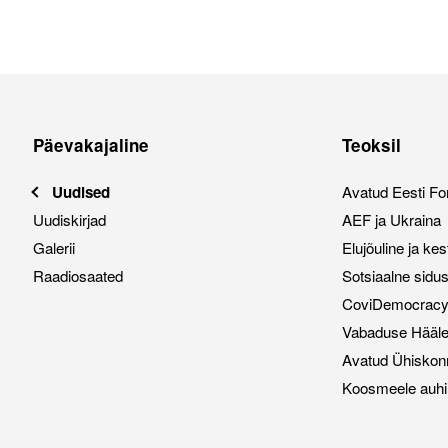
Päevakajaline
Teoksil
Uudised
Avatud Eesti Fo
Uudiskirjad
AEF ja Ukraina
Galerii
Elujõuline ja ke
Raadiosaated
Sotsiaalne sidu
CoviDemocracy i
Vabaduse Hääl
Avatud Ühiskon
Koosmeele auhi