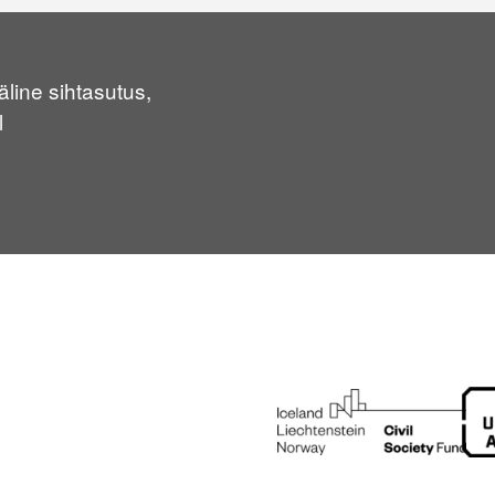
line sihtasutus,
l