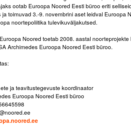
ajaks ootab Euroopa Noored Eesti büroo eriti sellise
 ja toimuvad 3.-9. novembrini aset leidval Euroopa 
opa noortepoliitika tulevikuväljakutsed.
roopa Noored toetab 2008. aastal noorteprojekte kok
A Archimedes Euroopa Noored Eesti büroo.
tas:
ete ja teavitustegevuste koordinaator
des Euroopa Noored Eesti büroo
 56645598
e@noored.ee
oopa.noored.ee