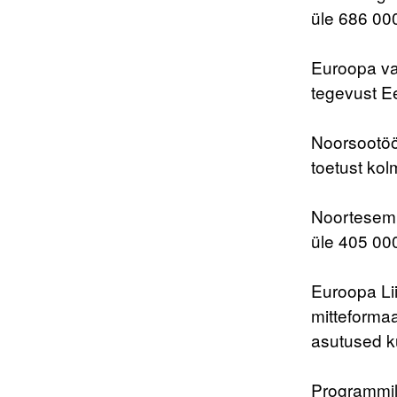
üle 686 00
Euroopa vab
tegevust Ees
Noorsootöö
toetust kol
Noortesemin
üle 405 00
Euroopa Li
mitteformaa
asutused ku
Programmil 