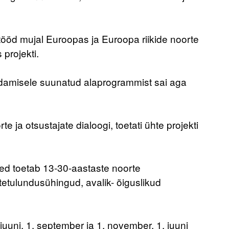
tööd mujal Euroopas ja Euroopa riikide noorte
 projekti.
ndamisele suunatud alaprogrammist sai aga
a otsustajate dialoogi, toetati ühte projekti
d toetab 13-30-aastaste noorte
ttetulundusühingud, avalik- õiguslikud
 juuni, 1. september ja 1. november. 1. juuni