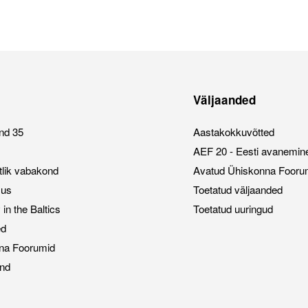
Väljaanded
nd 35
Aastakokkuvõtted
AEF 20 - Eesti avanemin
stlik vabakond
Avatud Ühiskonna Fooru
sus
Toetatud väljaanded
n the Baltics
Toetatud uuringud
ed
na Foorumid
nd