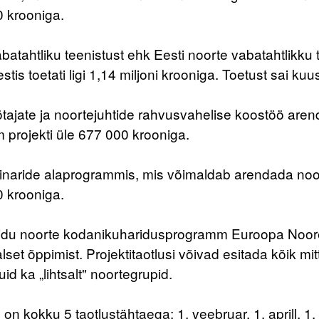
0 krooniga.
atahtliku teenistust ehk Eesti noorte vabatahtlikku 
tis toetati ligi 1,14 miljoni krooniga. Toetust sai kuus
tajate ja noortejuhtide rahvusvahelise koostöö are
m projekti üle 677 000 krooniga.
aride alaprogrammis, mis võimaldab arendada noorte j
0 krooniga.
idu noorte kodanikuharidusprogramm Euroopa Noore
lset õppimist. Projektitaotlusi võivad esitada kõik mi
id ka „lihtsalt" noortegrupid.
on kokku 5 taotlustähtaega: 1. veebruar, 1. aprill, 1.