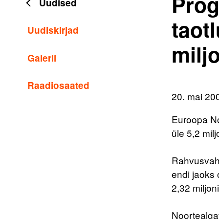
Prog
Uudised
taot
Uudiskirjad
milj
Galerii
Raadiosaated
20. mai 20
Euroopa No
üle 5,2 mil
Rahvusvahel
endi jaoks 
2,32 miljon
Noortealga