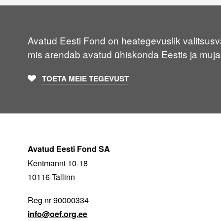
Avatud Eesti Fond on heategevuslik valitsusvä
mis arendab avatud ühiskonda Eestis ja muja
TOETA MEIE TEGEVUST
Avatud Eesti Fond SA
Kentmanni 10-18
10116 Tallinn
Reg nr 90000334
info@oef.org.ee