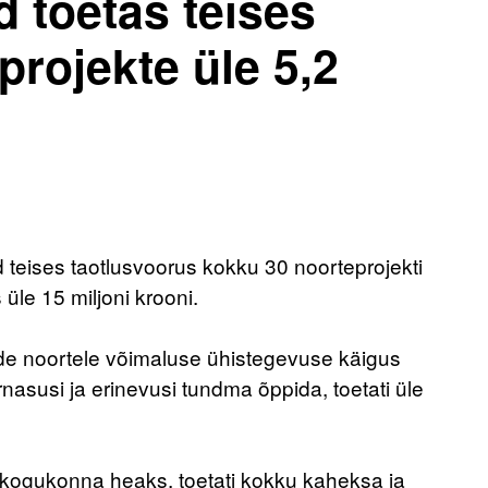
toetas teises
projekte üle 5,2
eises taotlusvoorus kokku 30 noorteprojekti
 üle 15 miljoni krooni.
kide noortele võimaluse ühistegevuse käigus
arnasusi ja erinevusi tundma õppida, toetati üle
kogukonna heaks, toetati kokku kaheksa ja