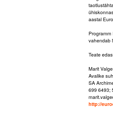
taotlustäht
ühiskonnas
aastal Euro
Programm Eu
vahendab S
Teate edas
Marit Valge
Avalike suh
SA Archime
699 6493;
marit.valg
http://eur