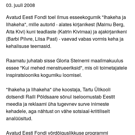
03. juuli 2008
Avatud Eesti Fondi toel ilmus esseekogumik "Ihakeha ja
lihakeha", mille autorid - alates kirjanikest (Maimu Berg,
Aita Kivi) kuni teadlaste (Katrin Kivimaa) ja ajakirjanikeni
(Barbi Pilvre, Liisa Past) - vaevad vabas vormis keha ja
kehalisuse teemasid.
Raamatu juhatab sisse Gloria Steinemi maailmakuulus
essee "Kui mehed menstrueeriksid", mis oli toimetajatele
inspiratsiooniks kogumiku loomisel.
"Ihakeha ja lihakeha" ühe koostaja, Tartu Ülikooli
dotsendi Raili Põldsaare sõnul iseloomustab Eestit
meedia ja reklaami üha tugevnev surve inimeste
kehadele, aga nähtust on vähe sotsiaal-kriitiliselt
analüüsitud.
Avatud Eesti Fondi võrdõiguslikkuse programmi