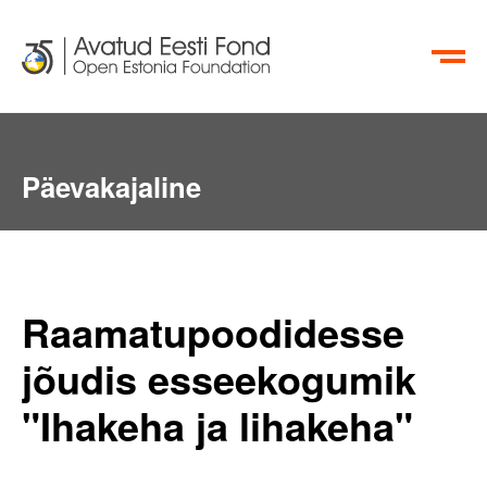
EN
RU
Päevakajaline
Raamatupoodidesse
jõudis esseekogumik
"Ihakeha ja lihakeha"