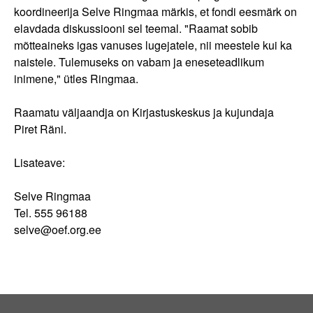
koordineerija Selve Ringmaa märkis, et fondi eesmärk on
elavdada diskussiooni sel teemal. "Raamat sobib
mõtteaineks igas vanuses lugejatele, nii meestele kui ka
naistele. Tulemuseks on vabam ja eneseteadlikum
inimene," ütles Ringmaa.
Raamatu väljaandja on Kirjastuskeskus ja kujundaja
Piret Räni.
Lisateave:
Selve Ringmaa
Tel. 555 96188
selve@oef.org.ee