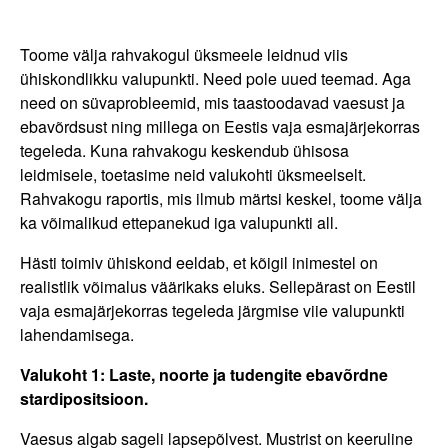
Toome välja rahvakogul üksmeele leidnud viis
ühiskondlikku valupunkti. Need pole uued teemad. Aga
need on süvaprobleemid, mis taastoodavad vaesust ja
ebavõrdsust ning millega on Eestis vaja esmajärjekorras
tegeleda. Kuna rahvakogu keskendub ühisosa
leidmisele, toetasime neid valukohti üksmeelselt.
Rahvakogu raportis, mis ilmub märtsi keskel, toome välja
ka võimalikud ettepanekud iga valupunkti all.
Hästi toimiv ühiskond eeldab, et kõigil inimestel on
realistlik võimalus väärikaks eluks. Sellepärast on Eestil
vaja esmajärjekorras tegeleda järgmise viie valupunkti
lahendamisega.
Valukoht 1: Laste, noorte ja tudengite ebavõrdne
stardipositsioon.
Vaesus algab sageli lapsepõlvest. Mustrist on keeruline