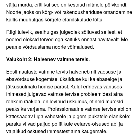
välja murda, eriti kui see on kestnud mitmeid põlvkondi.
Noorte jaoks on kõrg- või rakendushariduse omandamine
kallis muuhulgas kõrgete elamiskulude tõttu.
Riigi tulevik, sealhulgas julgeolek sõltuvad sellest, et
noored oleksid terved ega käituks ennast hävitavalt. Me
peame võrdsustama noorte võimalused.
Valukoht 2: Halvenev vaimne tervis.
Eestimaalaste vaimne tervis halveneb nii vaesuse ja
ebavõrdsuse kogemise, üksilduse kui ka ebaselge ja
jätkusuutmatu homse pärast. Kuigi erinevas vanuses
inimesed julgevad vaimse tervise probleemidest aina
rohkem rääkida, on levinud uskumus, et neid muresid
peaks ka varjama. Professionaalne vaimse tervise abi on
kättesaadav liiga vähestele ja pigem jõukatele elanikele;
paraku viivad paljud poliitikute eelarve-otsused abi ja
vajalikud oskused inimestest aina kaugemale.