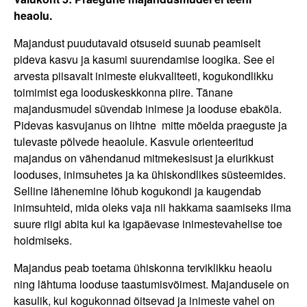
heaolu.
Majandust puudutavaid otsuseid suunab peamiselt
pideva kasvu ja kasumi suurendamise loogika. See ei
arvesta piisavalt inimeste elukvaliteeti, kogukondlikku
toimimist ega looduskeskkonna piire. Tänane
majandusmudel süvendab inimese ja looduse ebakõla.
Pidevas kasvujanus on lihtne mitte mõelda praeguste ja
tulevaste põlvede heaolule. Kasvule orienteeritud
majandus on vähendanud mitmekesisust ja elurikkust
looduses, inimsuhetes ja ka ühiskondlikes süsteemides.
Selline lähenemine lõhub kogukondi ja kaugendab
inimsuhteid, mida oleks vaja nii hakkama saamiseks ilma
suure riigi abita kui ka igapäevase inimestevahelise toe
hoidmiseks.
Majandus peab toetama ühiskonna terviklikku heaolu
ning lähtuma looduse taastumisvõimest. Majandusele on
kasulik, kui kogukonnad õitsevad ja inimeste vahel on