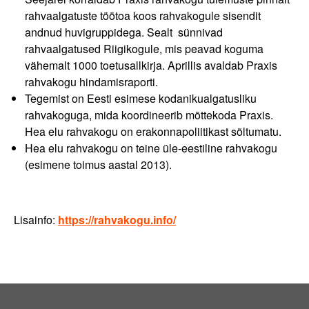
rahvaalgatuste töötoa koos rahvakogule sisendit
andnud huvigruppidega. Sealt sünnivad
rahvaalgatused Riigikogule, mis peavad koguma
vähemalt 1000 toetusallkirja. Aprillis avaldab Praxis
rahvakogu hindamisraporti.
Tegemist on Eesti esimese kodanikualgatusliku
rahvakoguga, mida koordineerib mõttekoda Praxis.
Hea elu rahvakogu on erakonnapoliitikast sõltumatu.
Hea elu rahvakogu on teine üle-eestiline rahvakogu
(esimene toimus aastal 2013).
Lisainfo:
https://rahvakogu.info/