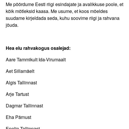
Me pöördume Eesti riigi esindajate ja avalikkuse poole, et
kõik mõtleksid kaasa. Me usume, et koos mõeldes
suudame kirjeldada seda, kuhu soovime riigi ja rahvana
jõuda.
Hea elu rahvakogus osalejad:
Aare Tammikult Ida-Virumaalt
Aet Sillamäelt
Algis Tallinnast
Arje Tartust
Dagmar Tallinnast
Eha Pärnust
Enelin Tallinnast