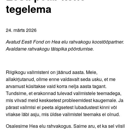
tegelema
24. märts 2026
Avatud Eesti Fond on Hea elu rahvakogu koostööpartner.
Avaldame rahvakogu täispika pöördumise.
Riigikogu valimisteni on jäänud aasta. Meie,
allakirjutanud, olime enne valdavalt seda usku, et me
arvamust küsitakse vaid korra nelja aasta tagant.
Tundsime, et erakonnad tulevad valimistele teemadega,
mis viivad meid kesksetest probleemidest kaugemale. Ja
pärast valimisi ei peeta algsetest lubadustest kinni või
viiakse läbi asju, mis üldse valimistel teemaks ei olnud.
Osalesime Hea elu rahvakogus. Saime aru, et ka sel viisil