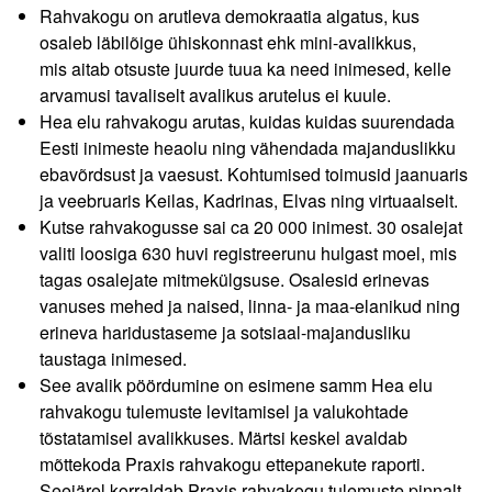
Rahvakogu on arutleva demokraatia algatus, kus
osaleb läbilõige ühiskonnast ehk mini-avalikkus,
mis aitab otsuste juurde tuua ka need inimesed, kelle
arvamusi tavaliselt avalikus arutelus ei kuule.
Hea elu rahvakogu arutas, kuidas kuidas suurendada
Eesti inimeste heaolu ning vähendada majanduslikku
ebavõrdsust ja vaesust. Kohtumised toimusid jaanuaris
ja veebruaris Keilas, Kadrinas, Elvas ning virtuaalselt.
Kutse rahvakogusse sai ca 20 000 inimest. 30 osalejat
valiti loosiga 630 huvi registreerunu hulgast moel, mis
tagas osalejate mitmekülgsuse. Osalesid erinevas
vanuses mehed ja naised, linna- ja maa-elanikud ning
erineva haridustaseme ja sotsiaal-majandusliku
taustaga inimesed.
See avalik pöördumine on esimene samm Hea elu
rahvakogu tulemuste levitamisel ja valukohtade
tõstatamisel avalikkuses. Märtsi keskel avaldab
mõttekoda Praxis rahvakogu ettepanekute raporti.
Seejärel korraldab Praxis rahvakogu tulemuste pinnalt