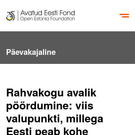
EN
RU
Päevakajaline
Rahvakogu avalik
pöördumine: viis
valupunkti, millega
Eesti peab kohe