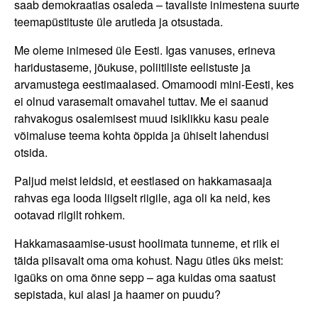
saab demokraatias osaleda – tavaliste inimestena suurte
teemapüstituste üle arutleda ja otsustada.
Me oleme inimesed üle Eesti. Igas vanuses, erineva
haridustaseme, jõukuse, poliitiliste eelistuste ja
arvamustega eestimaalased. Omamoodi mini-Eesti, kes
ei olnud varasemalt omavahel tuttav. Me ei saanud
rahvakogus osalemisest muud isiklikku kasu peale
võimaluse teema kohta õppida ja ühiselt lahendusi
otsida.
Paljud meist leidsid, et eestlased on hakkamasaaja
rahvas ega looda liigselt riigile, aga oli ka neid, kes
ootavad riigilt rohkem.
Hakkamasaamise-usust hoolimata tunneme, et riik ei
täida piisavalt oma oma kohust. Nagu ütles üks meist:
igaüks on oma õnne sepp – aga kuidas oma saatust
sepistada, kui alasi ja haamer on puudu?