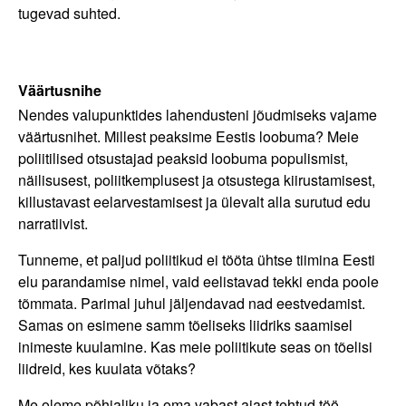
tugevad suhted.
Väärtusnihe
Nendes valupunktides lahendusteni jõudmiseks vajame
väärtusnihet. Millest peaksime Eestis loobuma? Meie
poliitilised otsustajad peaksid loobuma populismist,
näilisusest, poliitkemplusest ja otsustega kiirustamisest,
killustavast eelarvestamisest ja ülevalt alla surutud edu
narratiivist.
Tunneme, et paljud poliitikud ei tööta ühtse tiimina Eesti
elu parandamise nimel, vaid eelistavad tekki enda poole
tõmmata. Parimal juhul jäljendavad nad eestvedamist.
Samas on esimene samm tõeliseks liidriks saamisel
inimeste kuulamine. Kas meie poliitikute seas on tõelisi
liidreid, kes kuulata võtaks?
Me oleme põhjaliku ja oma vabast ajast tehtud töö