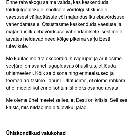
Enne rahvakogu saime valida, kas keskenduda
toidujulgeolekule, soolisele võrdõiguslikkusele,
vaesusest väljapääsule või majandusliku ebavõrdsuse
vähendamisele. Otsustasime keskenduda vaesuse ja
majandusliku ebavõrdsuse vähendamisele, sest meie
arvates heidavad need kõige pikema varju Eesti
tulevikule.
Me kuulasime ära eksperdid, huvigrupid ja arutlesime
seejärel omavahel lugupidavas õhustikus, et jõuda
ühismeeleni. Kõik said sõna ning erimeelsused ja
teemad arutasime lõpuni. Üllatusime, et oleme rohkem
ühel meelel kui enne kohtumisi oleks osanud arvata.
Me oleme ühel meelel selles, et Eesti on kriisis. Sellises
kriisis, mis niidab meie tulevikul jalad.
Ühiskondlikud valukohad