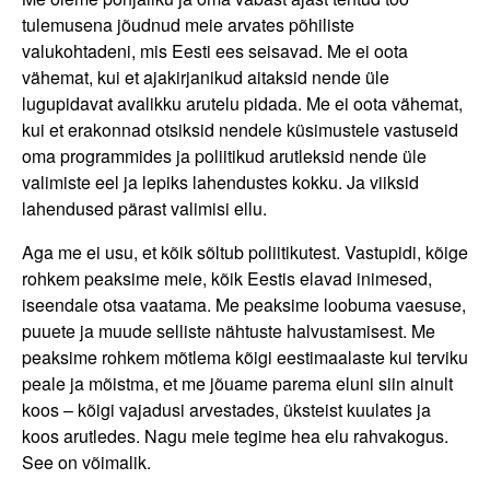
tulemusena jõudnud meie arvates põhiliste
valukohtadeni, mis Eesti ees seisavad. Me ei oota
vähemat, kui et ajakirjanikud aitaksid nende üle
lugupidavat avalikku arutelu pidada. Me ei oota vähemat,
kui et erakonnad otsiksid nendele küsimustele vastuseid
oma programmides ja poliitikud arutleksid nende üle
valimiste eel ja lepiks lahendustes kokku. Ja viiksid
lahendused pärast valimisi ellu.
Aga me ei usu, et kõik sõltub poliitikutest. Vastupidi, kõige
rohkem peaksime meie, kõik Eestis elavad inimesed,
iseendale otsa vaatama. Me peaksime loobuma vaesuse,
puuete ja muude selliste nähtuste halvustamisest. Me
peaksime rohkem mõtlema kõigi eestimaalaste kui terviku
peale ja mõistma, et me jõuame parema eluni siin ainult
koos – kõigi vajadusi arvestades, üksteist kuulates ja
koos arutledes. Nagu meie tegime hea elu rahvakogus.
See on võimalik.