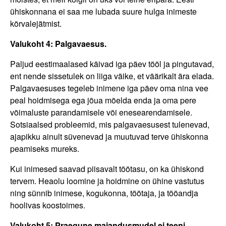
ühiskonnana ei saa me lubada suure hulga inimeste
kõrvalejätmist.
Valukoht 4: Palgavaesus.
Paljud eestimaalased käivad iga päev tööl ja pingutavad,
ent nende sissetulek on liiga väike, et väärikalt ära elada.
Palgavaesuses tegeleb inimene iga päev oma nina vee
peal hoidmisega ega jõua mõelda enda ja oma pere
võimaluste parandamisele või enesearendamisele.
Sotsiaalsed probleemid, mis palgavaesusest tulenevad,
ajapikku ainult süvenevad ja muutuvad terve ühiskonna
peamiseks mureks.
Kui inimesed saavad piisavalt töötasu, on ka ühiskond
tervem. Heaolu loomine ja hoidmine on ühine vastutus
ning sünnib inimese, kogukonna, töötaja, ja tööandja
hoolivas koostoimes.
Valukoht 5: Praegune majandusmudel ei teeni