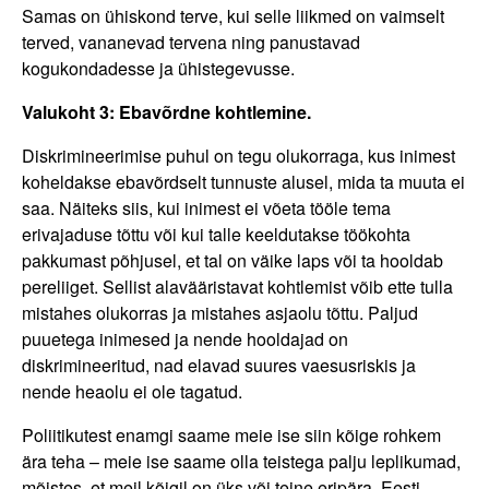
Samas on ühiskond terve, kui selle liikmed on vaimselt
terved, vananevad tervena ning panustavad
kogukondadesse ja ühistegevusse.
Valukoht 3: Ebavõrdne kohtlemine.
Diskrimineerimise puhul on tegu olukorraga, kus inimest
koheldakse ebavõrdselt tunnuste alusel, mida ta muuta ei
saa. Näiteks siis, kui inimest ei võeta tööle tema
erivajaduse tõttu või kui talle keeldutakse töökohta
pakkumast põhjusel, et tal on väike laps või ta hooldab
pereliiget. Sellist alavääristavat kohtlemist võib ette tulla
mistahes olukorras ja mistahes asjaolu tõttu. Paljud
puuetega inimesed ja nende hooldajad on
diskrimineeritud, nad elavad suures vaesusriskis ja
nende heaolu ei ole tagatud.
Poliitikutest enamgi saame meie ise siin kõige rohkem
ära teha – meie ise saame olla teistega palju leplikumad,
mõistes, et meil kõigil on üks või teine eripära. Eesti