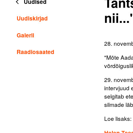
Tant
Uudised
nii.
Uudiskirjad
Galerii
28. novem
Raadiosaated
"Mõte Aadam
võrdõigusli
29. novembr
intervjuud
selgitab et
silmade läb
Loe lisaks:
Helen Tees