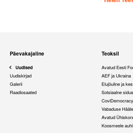
Päevakajaline
Teoksil
Uudised
Avatud Eesti Fo
Uudiskirjad
AEF ja Ukraina
Galerii
Elujõuline ja ke
Raadiosaated
Sotsiaalne sidu
CoviDemocracy i
Vabaduse Hääl
Avatud Ühiskon
Koosmeele auhi