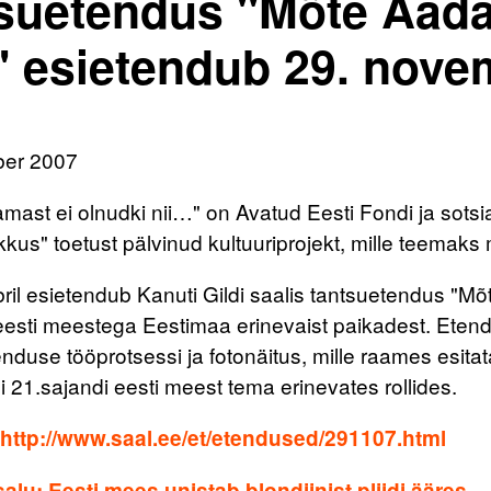
suetendus "Mõte Aada
.." esietendub 29. nove
ber 2007
ast ei olnudki nii…" on Avatud Eesti Fondi ja sotsi
kkus" toetust pälvinud kultuuriprojekt, mille teemak
il esietendub Kanuti Gildi saalis tantsuetendus "Mõte
 eesti meestega Eestimaa erinevaist paikadest. Eten
enduse tööprotsessi ja fotonäitus, mille raames esit
i 21.sajandi eesti meest tema erinevates rollides.
http://www.saal.ee/et/etendused/291107.html
alu: Eesti mees unistab blondiinist pliidi ääres