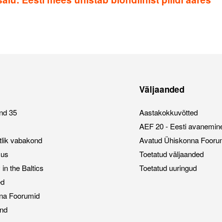
Väljaanded
nd 35
Aastakokkuvõtted
AEF 20 - Eesti avanemin
stlik vabakond
Avatud Ühiskonna Fooru
sus
Toetatud väljaanded
n the Baltics
Toetatud uuringud
ed
na Foorumid
nd