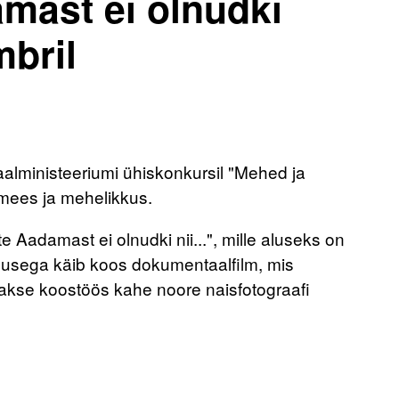
mast ei olnudki
mbril
aalministeeriumi ühiskonkursil "Mehed ja
s mees ja mehelikkus.
 Aadamast ei olnudki nii...", mille aluseks on
dusega käib koos dokumentaalfilm, mis
atakse koostöös kahe noore naisfotograafi