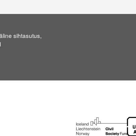
line sihtasutus,
l