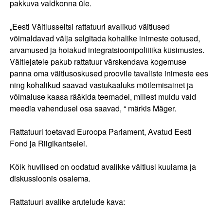
pakkuva valdkonna üle.
„Eesti Väitlusseltsi rattatuuri avalikud väitlused
võimaldavad välja selgitada kohalike inimeste ootused,
arvamused ja hoiakud integratsioonipoliitika küsimustes.
Väitlejatele pakub rattatuur värskendava kogemuse
panna oma väitlusoskused proovile tavaliste inimeste ees
ning kohalikud saavad vastukaaluks mõtlemisainet ja
võimaluse kaasa rääkida teemadel, millest muidu vaid
meedia vahendusel osa saavad, “ märkis Mäger.
Rattatuuri toetavad Euroopa Parlament, Avatud Eesti
Fond ja Riigikantselei.
Kõik huvilised on oodatud avalikke väitlusi kuulama ja
diskussioonis osalema.
Rattatuuri avalike arutelude kava: