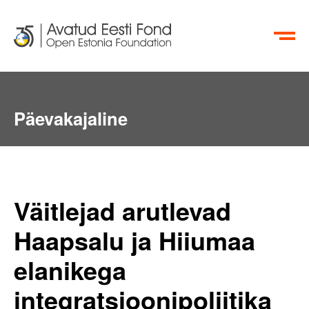
EN
RU
Päevakajaline
Väitlejad arutlevad
Haapsalu ja Hiiumaa
elanikega
integratsioonipoliitika