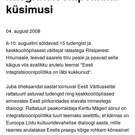
küsimusi
04. august 2008
6-10. augustini sõidavad 15 tudengist ja
keskkooliõpilasest väitlejat ratastega Riisiperest
Hiiumaale, teevad saarele tiiru peale ja peavad selle
käigus viis avalikku arutelu teemal "Eesti
integratsioonipoliitika on läbi kukkunud“.
Juba üheksandat aastat toimuval Eesti Väitlusseltsi
rattatuuril astuvad tudengid ning keskkooliõpilased
erinevates Eesti piirkondades elavate inimestega
dialoogi. Rattatuuri peakorraldaja Kerttu Mägeri sõnul on
integratsioonipoliitika tuuri teemaks seetõttu, et käimas on
Euroopa Liidu kultuuridevahelise dialoogi aasta, mille
raames arutatakse Eestis praegu kõige rohkem kõneainet