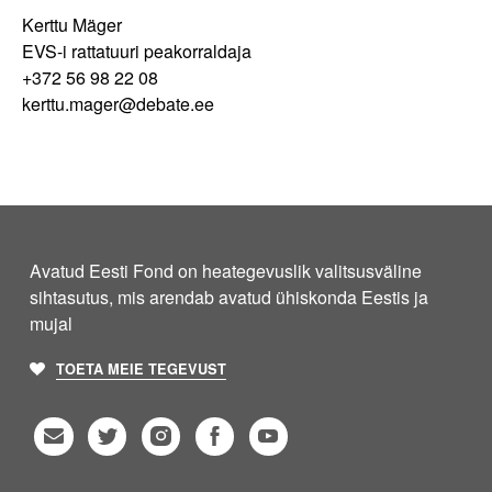
Kerttu Mäger
EVS-i rattatuuri peakorraldaja
+372 56 98 22 08
kerttu.mager@debate.ee
Avatud Eesti Fond on heategevuslik valitsusväline
sihtasutus, mis arendab avatud ühiskonda Eestis ja
mujal
TOETA MEIE TEGEVUST