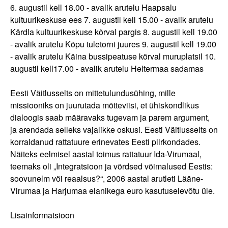
6. augustil kell 18.00 - avalik arutelu Haapsalu
kultuurikeskuse ees 7. augustil kell 15.00 - avalik arutelu
Kärdla kultuurikeskuse kõrval pargis 8. augustil kell 19.00
- avalik arutelu Kõpu tuletorni juures 9. augustil kell 19.00
- avalik arutelu Käina bussipeatuse kõrval muruplatsil 10.
augustil kell17.00 - avalik arutelu Heltermaa sadamas
Eesti Väitlusselts on mittetulundusühing, mille
missiooniks on juurutada mõtteviisi, et ühiskondlikus
dialoogis saab määravaks tugevam ja parem argument,
ja arendada selleks vajalikke oskusi. Eesti Väitlusselts on
korraldanud rattatuure erinevates Eesti piirkondades.
Näiteks eelmisel aastal toimus rattatuur Ida-Virumaal,
teemaks oli „Integratsioon ja võrdsed võimalused Eestis:
soovunelm või reaalsus?“, 2006 aastal arutleti Lääne-
Virumaa ja Harjumaa elanikega euro kasutuselevõtu üle.
Lisainformatsioon