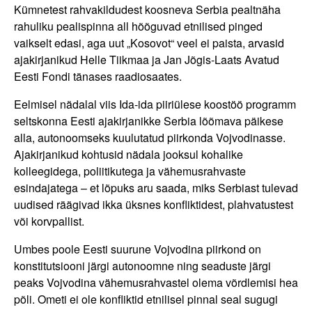
Kümnetest rahvakildudest koosneva Serbia pealtnäha
rahuliku pealispinna all hõõguvad etnilised pinged
vaikselt edasi, aga uut „Kosovot“ veel ei paista, arvasid
ajakirjanikud Helle Tiikmaa ja Jan Jõgis-Laats Avatud
Eesti Fondi tänases raadiosaates.
Eelmisel nädalal viis Ida-ida piiriülese koostöö programm
seltskonna Eesti ajakirjanikke Serbia lõõmava päikese
alla, autonoomseks kuulutatud piirkonda Vojvodinasse.
Ajakirjanikud kohtusid nädala jooksul kohalike
kolleegidega, poliitikutega ja vähemusrahvaste
esindajatega – et lõpuks aru saada, miks Serbiast tulevad
uudised räägivad ikka üksnes konfliktidest, plahvatustest
või korvpallist.
Umbes poole Eesti suurune Vojvodina piirkond on
konstitutsiooni järgi autonoomne ning seaduste järgi
peaks Vojvodina vähemusrahvastel olema võrdlemisi hea
põli. Ometi ei ole konfliktid etnilisel pinnal seal sugugi