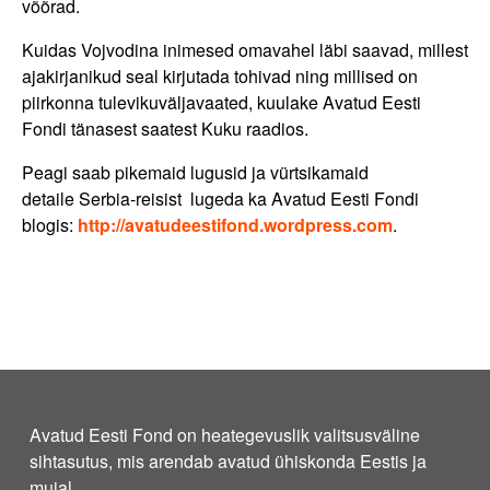
võõrad.
Kuidas Vojvodina inimesed omavahel läbi saavad, millest
ajakirjanikud seal kirjutada tohivad ning millised on
piirkonna tulevikuväljavaated, kuulake Avatud Eesti
Fondi tänasest saatest Kuku raadios.
Peagi saab pikemaid lugusid ja vürtsikamaid
detaile Serbia-reisist lugeda ka Avatud Eesti Fondi
blogis:
http://avatudeestifond.wordpress.com
.
Avatud Eesti Fond on heategevuslik valitsusväline
sihtasutus, mis arendab avatud ühiskonda Eestis ja
mujal