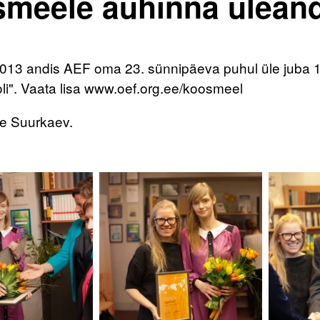
meele auhinna ülean
il 2013 andis AEF oma 23. sünnipäeva puhul üle juba
li". Vaata lisa www.oef.org.ee/koosmeel
e Suurkaev.