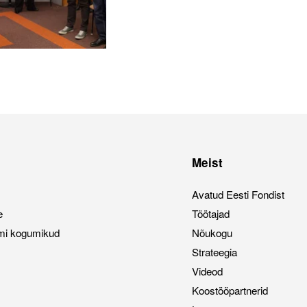
Meist
Avatud Eesti Fondist
e
Töötajad
mi kogumikud
Nõukogu
Strateegia
Videod
Koostööpartnerid