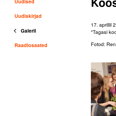
Koos
Uudised
Uudiskirjad
17. aprill
Galerii
"Tagasi koo
Fotod: Ren
Raadiosaated