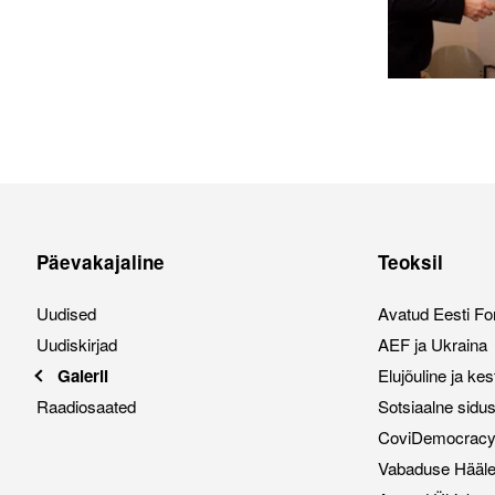
Päevakajaline
Teoksil
Uudised
Avatud Eesti Fo
Uudiskirjad
AEF ja Ukraina
Galerii
Elujõuline ja ke
Raadiosaated
Sotsiaalne sidu
CoviDemocracy i
Vabaduse Hääl