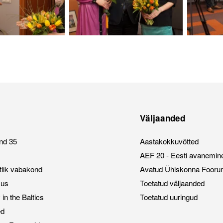
Väljaanded
nd 35
Aastakokkuvõtted
AEF 20 - Eesti avanemin
stlik vabakond
Avatud Ühiskonna Fooru
sus
Toetatud väljaanded
n the Baltics
Toetatud uuringud
ed