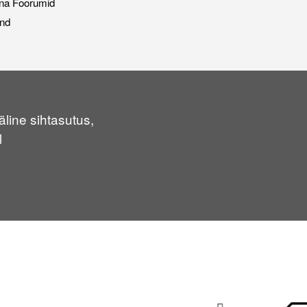
na Foorumid
nd
line sihtasutus,
l