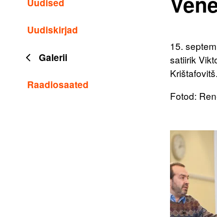
Vene
Uudised
Uudiskirjad
15. septemb
Galerii
satiirik Vi
Krištafovitš
Raadiosaated
Fotod: Ren