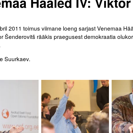
maa Hääled IV: Viktor
ril 2011 toimus viimane loeng sarjast Venemaa Hääle
ktor Šenderovitš rääkis praegusest demokraatia oluk
.
e Suurkaev.