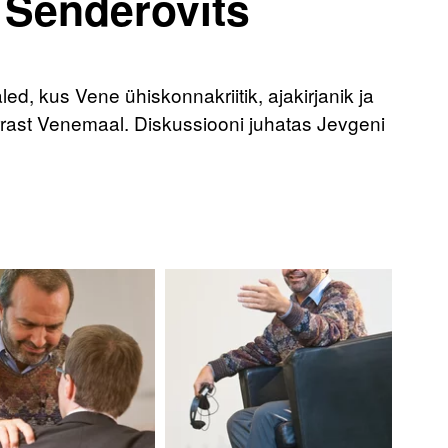
 Šenderovitš
d, kus Vene ühiskonnakriitik, ajakirjanik ja
orrast Venemaal. Diskussiooni juhatas Jevgeni