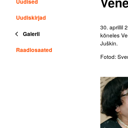
Vene
Uudised
Uudiskirjad
30. aprilli
Galerii
kõneles Ven
Juškin.
Raadiosaated
Fotod: Sv