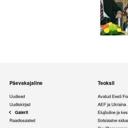
Päevakajaline
Teoksil
Uudised
Avatud Eesti Fo
Uudiskirjad
AEF ja Ukraina
Galerii
Elujõuline ja ke
Raadiosaated
Sotsiaalne sidu