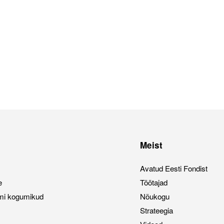
Meist
Avatud Eesti Fondist
e
Töötajad
mi kogumikud
Nõukogu
Strateegia