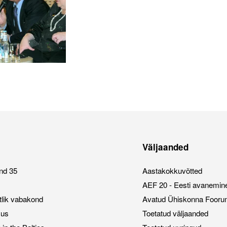
Väljaanded
nd 35
Aastakokkuvõtted
AEF 20 - Eesti avanemin
stlik vabakond
Avatud Ühiskonna Fooru
sus
Toetatud väljaanded