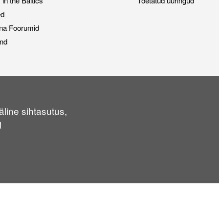
n the Baltics
Toetatud uuringud
ed
na Foorumid
nd
line sihtasutus,
l