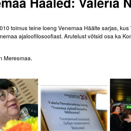
maa Hääled: Valeria 
l 2010 toimus teine loeng Venemaa Häälte sarjas, ku
emaa ajaloofilosoofiast. Arutelust võtsid osa ka Kon
en Meresmaa.