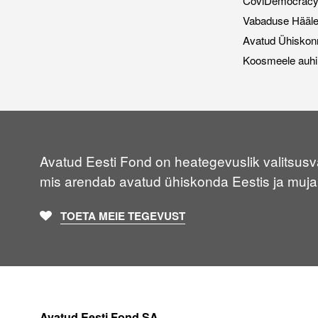
CoviDemocracy i
Vabaduse Hääl
Avatud Ühiskon
Koosmeele auhi
Avatud Eesti Fond on heategevuslik valitsusvä
mis arendab avatud ühiskonda Eestis ja muja
TOETA MEIE TEGEVUST
Avatud Eesti Fond SA