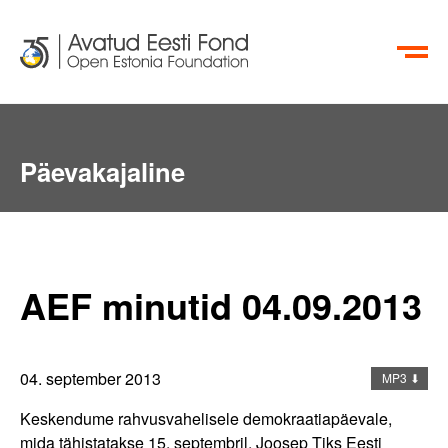
EN
RU
Aktiivsete Kodanike Fond
Päevakajaline
info@oef.org.ee
+372 615 5700
AEF minutid 04.09.2013
04. september 2013
MP3 ⬇
Keskendume rahvusvahelisele demokraatiapäevale,
mida tähistatakse 15. septembril. Joosep Tiks Eesti