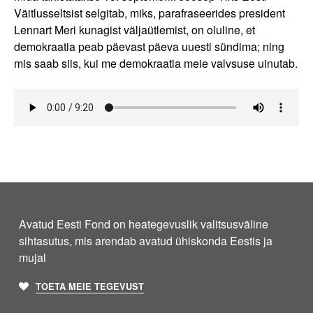
Väitlusseltsist selgitab, miks, parafraseerides president
Lennart Meri kunagist väljaütlemist, on oluline, et
demokraatia peab päevast päeva uuesti sündima; ning
mis saab siis, kui me demokraatia meie valvsuse uinutab.
Avatud Eesti Fond on heategevuslik valitsusväline
sihtasutus, mis arendab avatud ühiskonda Eestis ja
mujal
TOETA MEIE TEGEVUST