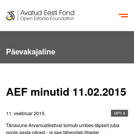
EN
RU
Päevakajaline
Aktiivsete Kodanike Fond
info@oef.org.ee
+372 615 5700
AEF minutid 11.02.2015
11. veebruar 2015
MP3 ⬇
Tänavune Arvamusfestival toimub umbes-täpselt juba
poole aasta pärast - ja see tähendab tihedat