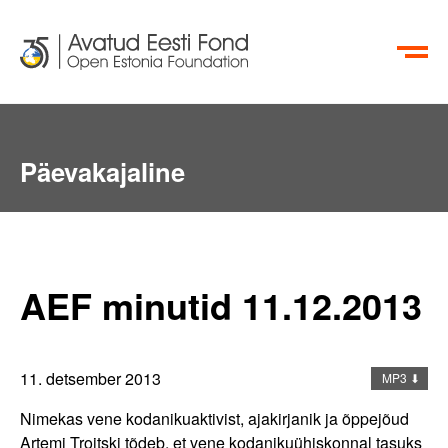
EN
RU
Päevakajaline
Aktiivsete Kodanike Fond
AEF minutid 11.12.2013
info@oef.org.ee
+372 615 5700
11. detsember 2013
MP3 ⬇
Nimekas vene kodanikuaktivist, ajakirjanik ja õppejõud
Artemi Troitski tõdeb, et vene kodanikuühiskonnal tasuks