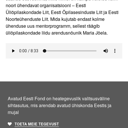
noori ühendavat organisatsiooni – Eesti
Üliõpilaskondade Liit, Eesti Õpilasesinduste Liit ja Eesti
Noorteühenduste Liit. Mida kujutab endast kolme
ühenduse uus mentorprogramm, sellest räägib
üliõpilaskondade liidu arendusnõunik Maria Jõela.
Avatud Eesti Fond on heategevuslik valitsusväline
sihtasutus, mis arendab avatud ühiskonda Eestis ja
mujal
TOETA MEIE TEGEVUST