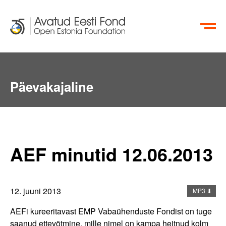
EN
RU
Aktiivsete Kodanike Fond
Päevakajaline
info@oef.org.ee
+372 615 5700
AEF minutid 12.06.2013
12. juuni 2013
MP3 ⬇
AEFi kureeritavast EMP Vabaühenduste Fondist on tuge
saanud ettevõtmine, mille nimel on kampa heitnud kolm