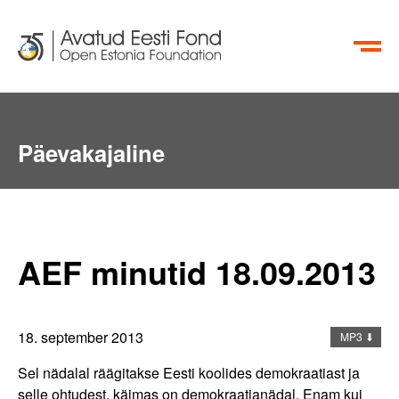
EN
RU
Aktiivsete Kodanike Fond
Päevakajaline
info@oef.org.ee
+372 615 5700
AEF minutid 18.09.2013
18. september 2013
MP3 ⬇
Sel nädalal räägitakse Eesti koolides demokraatiast ja
selle ohtudest, käimas on demokraatianädal. Enam kui