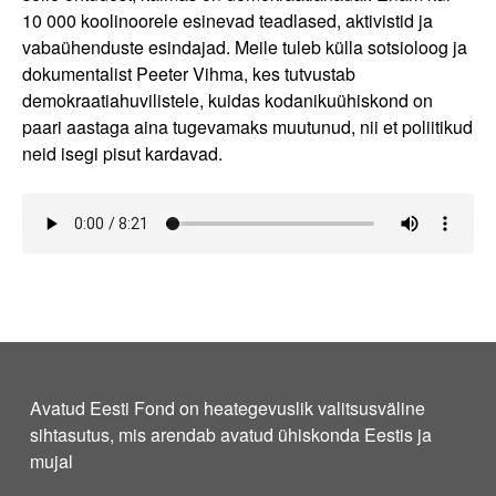
10 000 koolinoorele esinevad teadlased, aktivistid ja
vabaühenduste esindajad. Meile tuleb külla sotsioloog ja
dokumentalist Peeter Vihma, kes tutvustab
demokraatiahuvilistele, kuidas kodanikuühiskond on
paari aastaga aina tugevamaks muutunud, nii et poliitikud
neid isegi pisut kardavad.
Avatud Eesti Fond on heategevuslik valitsusväline
sihtasutus, mis arendab avatud ühiskonda Eestis ja
mujal