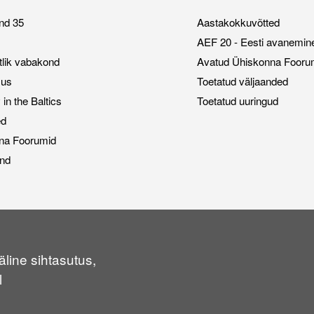
nd 35
Aastakokkuvõtted
AEF 20 - Eesti avanemin
stlik vabakond
Avatud Ühiskonna Fooru
sus
Toetatud väljaanded
n the Baltics
Toetatud uuringud
ed
na Foorumid
nd
line sihtasutus,
l