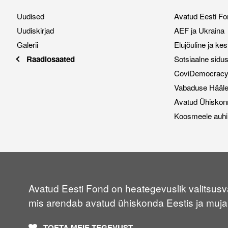
Uudised
Avatud Eesti Fo
Uudiskirjad
AEF ja Ukraina
Galerii
Elujõuline ja ke
Raadiosaated
Sotsiaalne sidu
CoviDemocracy i
Vabaduse Hääl
Avatud Ühiskon
Koosmeele auhi
Avatud Eesti Fond on heategevuslik valitsusvä
mis arendab avatud ühiskonda Eestis ja muja
TOETA MEIE TEGEVUST