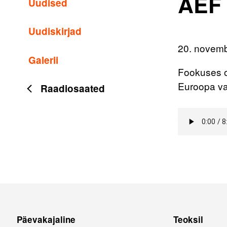
AEF 
Uudised
Uudiskirjad
20. novem
Galerii
Fookuses on
Euroopa va
Raadiosaated
Päevakajaline
Teoksil