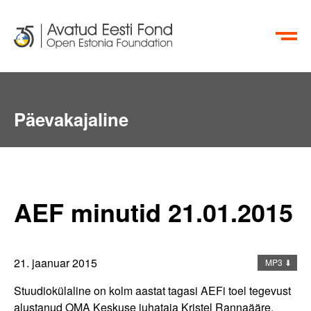
EN
RU
Päevakajaline
Aktiivsete Kodanike Fond
AEF minutid 21.01.2015
info@oef.org.ee
+372 615 5700
21. jaanuar 2015
MP3 ⬇
Stuudiokülaline on kolm aastat tagasi AEFi toel tegevust
alustanud OMA Keskuse juhataja Kristel Rannaääre.