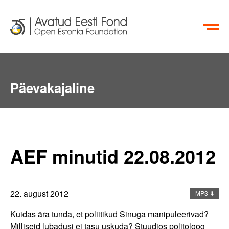
EN
RU
Päevakajaline
Aktiivsete Kodanike Fond
info@oef.org.ee
+372 615 5700
AEF minutid 22.08.2012
22. august 2012
MP3 ⬇
Kuidas ära tunda, et poliitikud Sinuga manipuleerivad?
Milliseid lubadusi ei tasu uskuda? Stuudios politoloog