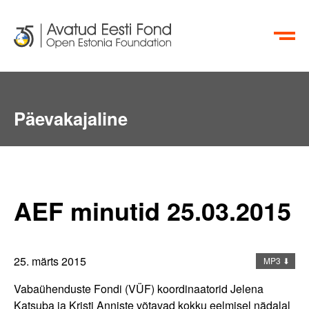
EN
RU
Päevakajaline
Aktiivsete Kodanike Fond
info@oef.org.ee
+372 615 5700
AEF minutid 25.03.2015
25. märts 2015
MP3 ⬇
Vabaühenduste Fondi (VÜF) koordinaatorid Jelena
Katsuba ja Kristi Anniste võtavad kokku eelmisel nädalal