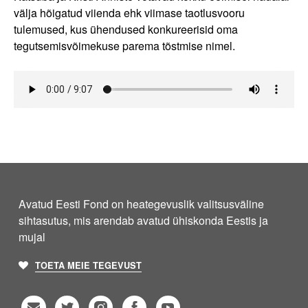
välja hõigatud viienda ehk viimase taotlusvooru
tulemused, kus ühendused konkureerisid oma
tegutsemisvõimekuse parema tõstmise nimel.
Avatud Eesti Fond on heategevuslik valitsusväline
sihtasutus, mis arendab avatud ühiskonda Eestis ja
mujal
TOETA MEIE TEGEVUST