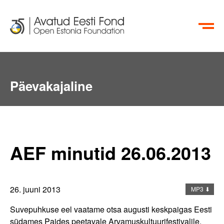
EN
RU
Päevakajaline
Aktiivsete Kodanike Fond
info@oef.org.ee
+372 615 5700
AEF minutid 26.06.2013
26. juuni 2013
MP3 ⬇
Suvepuhkuse eel vaatame otsa augusti keskpaigas Eesti
südames Paides peetavale Arvamuskultuurifestivalile.