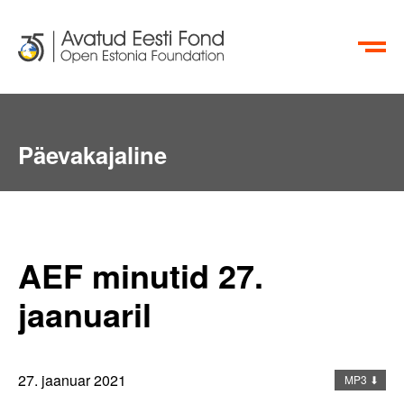
EN
RU
Aktiivsete Kodanike Fond
Päevakajaline
info@oef.org.ee
+372 615 5700
AEF minutid 27.
jaanuaril
27. jaanuar 2021
MP3 ⬇