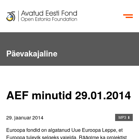
EN
RU
Päevakajaline
Aktiivsete Kodanike Fond
AEF minutid 29.01.2014
info@oef.org.ee
+372 615 5700
29. jaanuar 2014
MP3 ⬇
Euroopa fondid on algatanud Uue Euroopa Leppe, et
Euroopa tulevik selgeks vaielda. Räägime ka projektist