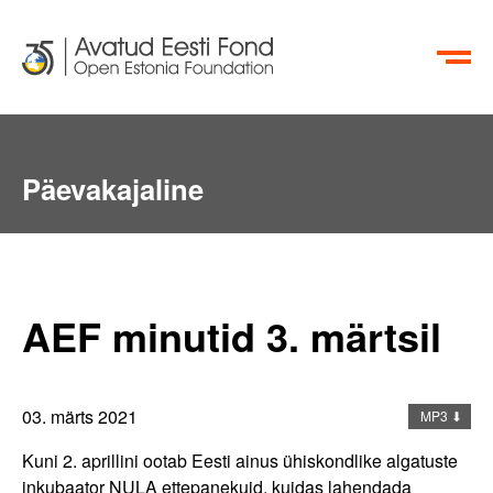
EN
RU
Päevakajaline
Aktiivsete Kodanike Fond
info@oef.org.ee
+372 615 5700
AEF minutid 3. märtsil
03. märts 2021
MP3 ⬇
Kuni 2. aprillini ootab Eesti ainus ühiskondlike algatuste
inkubaator NULA ettepanekuid, kuidas lahendada