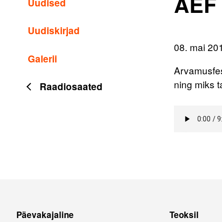
AEF 
Uudised
Uudiskirjad
08. mai 20
Galerii
Arvamusfest
ning miks t
Raadiosaated
Päevakajaline
Teoksil