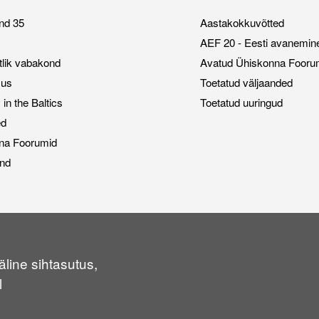
nd 35
Aastakokkuvõtted
AEF 20 - Eesti avanemin
stlik vabakond
Avatud Ühiskonna Fooru
sus
Toetatud väljaanded
n the Baltics
Toetatud uuringud
ed
na Foorumid
nd
line sihtasutus,
l