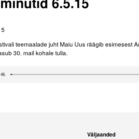
minutid 6.5.15
15
ivali teemaalade juht Maiu Uus räägib esimesest Arv
asub 30. mail kohale tulla.
Väljaanded