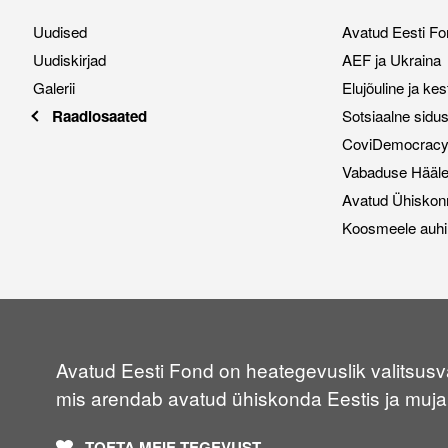
Uudised
Avatud Eesti Fo
Uudiskirjad
AEF ja Ukraina
Galerii
Elujõuline ja ke
Raadiosaated
Sotsiaalne sidu
CoviDemocracy i
Vabaduse Hääl
Avatud Ühiskon
Koosmeele auhi
Avatud Eesti Fond on heategevuslik valitsusvä
mis arendab avatud ühiskonda Eestis ja muja
TOETA MEIE TEGEVUST