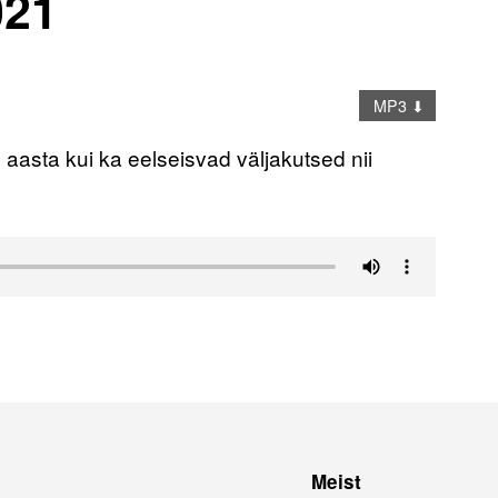
021
MP3 ⬇
aasta kui ka eelseisvad väljakutsed nii
Meist