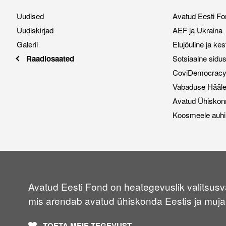
Uudised
Avatud Eesti Fo
Uudiskirjad
AEF ja Ukraina
Galerii
Elujõuline ja ke
Raadiosaated
Sotsiaalne sidu
CoviDemocracy i
Vabaduse Hääl
Avatud Ühiskon
Koosmeele auhi
Avatud Eesti Fond on heategevuslik valitsusvä
mis arendab avatud ühiskonda Eestis ja muja
TOETA MEIE TEGEVUST