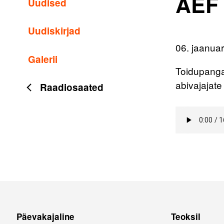
AEF 
Uudised
Uudiskirjad
06. jaanua
Galerii
Toidupanga 
abivajajate
Raadiosaated
Päevakajaline
Teoksil