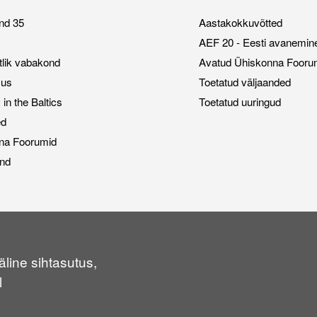
nd 35
Aastakokkuvõtted
AEF 20 - Eesti avanemin
stlik vabakond
Avatud Ühiskonna Fooru
sus
Toetatud väljaanded
n the Baltics
Toetatud uuringud
ed
na Foorumid
nd
line sihtasutus,
l