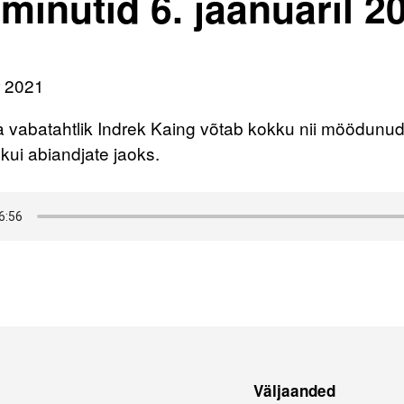
minutid 6. jaanuaril 2
r 2021
vabatahtlik Indrek Kaing võtab kokku nii möödunud 
 kui abiandjate jaoks.
Väljaanded