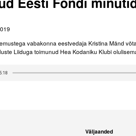
ud Eesti Fondi minutid
2019
emustega vabakonna eestvedaja Kristina Mänd võtab
ste Liiduga toimunud Hea Kodaniku Klubi olulisem
Väljaanded