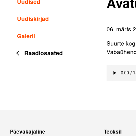
Avat
Uudised
Uudiskirjad
06. märts 
Galerii
Suurte kog
Vabaühendu
Raadiosaated
Päevakajaline
Teoksil