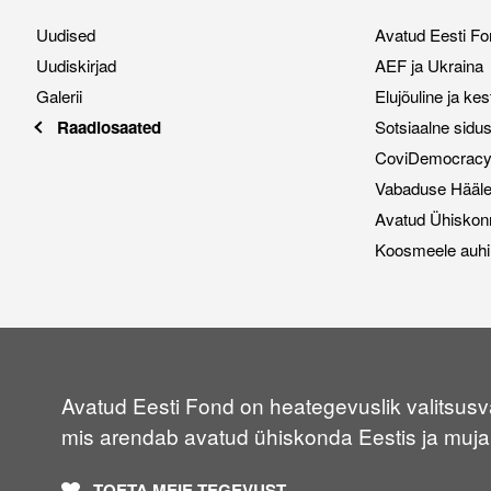
Uudised
Avatud Eesti Fo
Uudiskirjad
AEF ja Ukraina
Galerii
Elujõuline ja ke
Raadiosaated
Sotsiaalne sidu
CoviDemocracy i
Vabaduse Hääl
Avatud Ühiskon
Koosmeele auhi
Avatud Eesti Fond on heategevuslik valitsusvä
mis arendab avatud ühiskonda Eestis ja muja
TOETA MEIE TEGEVUST