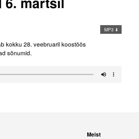
 6. märtsil
MP3 ⬇
 kokku 28. veebruaril koostöös
ad sõnumid.
Meist