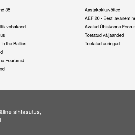
nd 35
Aastakokkuvõtted
AEF 20 - Eesti avanemin
stlik vabakond
Avatud Ühiskonna Fooru
sus
Toetatud väljaanded
n the Baltics
Toetatud uuringud
ed
na Foorumid
nd
line sihtasutus,
l