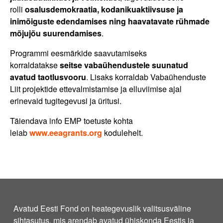
rolli
osalusdemokraatia, kodanikuaktiivsuse ja
inimõiguste edendamises ning haavatavate rühmade
mõjujõu suurendamises
.
Programmi eesmärkide saavutamiseks
korraldatakse
seitse vabaühendustele suunatud
avatud taotlusvooru
. Lisaks korraldab Vabaühenduste
Liit projektide ettevalmistamise ja elluviimise ajal
erinevaid tugitegevusi ja üritusi.
Täiendava info EMP toetuste kohta
leiab
www.eeagrants.org
kodulehelt.
Avatud Eesti Fond on heategevuslik valitsusväline
sihtasutus, mis arendab avatud ühiskonda Eestis ja