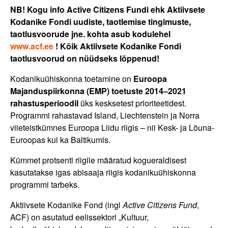
NB! Kogu info Active Citizens Fundi ehk Aktiivsete
Kodanike Fondi uudiste, taotlemise tingimuste,
taotlusvoorude jne. kohta asub kodulehel
www.acf.ee
! Kõik Aktiivsete Kodanike Fondi
taotlusvoorud on nüüdseks lõppenud!
Kodanikuühiskonna toetamine on
Euroopa
Majanduspiirkonna (EMP) toetuste 2014–2021
rahastusperioodil
üks kesksetest prioriteetidest.
Programmi rahastavad Island, Liechtenstein ja Norra
viieteistkümnes Euroopa Liidu riigis – nii Kesk- ja Lõuna-
Euroopas kui ka Baltikumis.
Kümmet protsenti riigile määratud kogueraldisest
kasutatakse igas abisaaja riigis kodanikuühiskonna
programmi tarbeks.
Aktiivsete Kodanike Fond (ingl
Active Citizens Fund
,
ACF) on asutatud eelissektori „Kultuur,