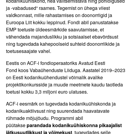
kodanikuühiskond, hea valitsemistava ning põhiõigused
ja -vabadused“ raames. Tegemist on ühega viiest
valdkonnast, mille rahastamises on doonorriigid ja
Euroopa Liit kokku leppinud. Fondi abil panustatakse
EMP toetuste üldeesmärkide saavutamisse, et
vähendada majanduslikku ja sotsiaalset ebavõrdsust
ning tugevdada kahepoolseid suhteid doonorriikide ja
toetusesaajate vahel.
Eestis on ACF-i fondioperaatoriks Avatud Eesti
Fond koos Vabaühenduste Liiduga. Aastatel 2019–2023
on Eesti kodanikuühendustel võimalik avalike
projektikonkursside ja muude meetmete kaudu taotleda
toetusi kokku 3,3 miljoni euro ulatuses.
ACF-i eesmärk on tugevdada kodanikuühiskonda ja
kodanikuaktiivsust ning suurendada haavatavate
rühmade mõjujõudu. Programmi abil
püütakse
parandada kodanikuühiskonna pikaajalist
jätkusuutlikkust ja võimekust
, tugevdades selle