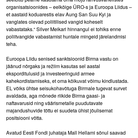
organisatsioonides – eelkõige ÜRO-s ja Euroopa Liidus –
et aastaid koduarestis elav Aung San Suu Kyi ja
vanglates olevad poliitilised vangid koheselt
vabastataks.“ Silver Meikari hinnangul ei tohiks enne
poliitvangide vabastamist huntale mingeid järelandmisi
teha.
Euroopa Liidu senised sanktsioonid Birma vastu on
jäänud nõrgaks ja režiim kasutas sel aastal
eksporditulusid ja investeeringuid armee
kahekordistamiseks, et oma kõikuvat võimu kindlustada.
EL võiks ühtse seisukohavõtuga Birmale tugevat survet
avaldada, aga mõnede riikide Birma gaasi- ja
naftavarusid ning väärismetalle puudutavate
majandushuvide tõttu ei suudeta ühist jõulisemat
positsiooni võtta.
Avatud Eesti Fondi juhataja Mall Hellami sõnul saavad