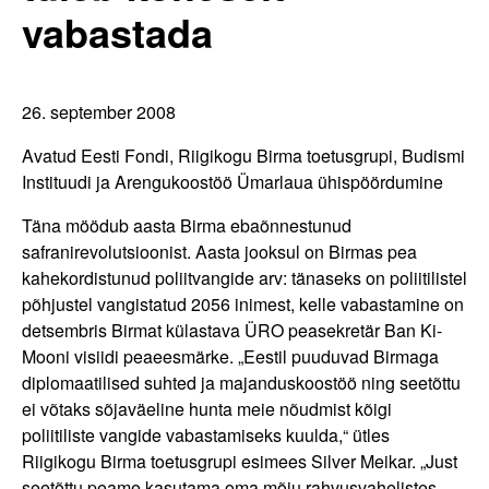
vabastada
26. september 2008
Avatud Eesti Fondi, Riigikogu Birma toetusgrupi, Budismi
Instituudi ja Arengukoostöö Ümarlaua ühispöördumine
Täna möödub aasta Birma ebaõnnestunud
safranirevolutsioonist. Aasta jooksul on Birmas pea
kahekordistunud poliitvangide arv: tänaseks on poliitilistel
põhjustel vangistatud 2056 inimest, kelle vabastamine on
detsembris Birmat külastava ÜRO peasekretär Ban Ki-
Mooni visiidi peaeesmärke. „Eestil puuduvad Birmaga
diplomaatilised suhted ja majanduskoostöö ning seetõttu
ei võtaks sõjaväeline hunta meie nõudmist kõigi
poliitiliste vangide vabastamiseks kuulda,“ ütles
Riigikogu Birma toetusgrupi esimees Silver Meikar. „Just
seetõttu peame kasutama oma mõju rahvusvahelistes