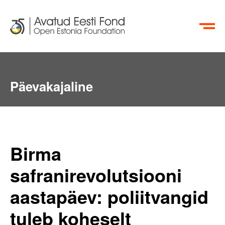
EN
RU
Päevakajaline
Birma
safranirevolutsiooni
aastapäev: poliitvangid
tuleb koheselt