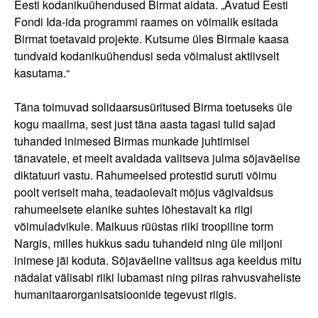
Eesti kodanikuühendused Birmat aidata. „Avatud Eesti
Fondi Ida-ida programmi raames on võimalik esitada
Birmat toetavaid projekte. Kutsume üles Birmale kaasa
tundvaid kodanikuühendusi seda võimalust aktiivselt
kasutama.“
Täna toimuvad solidaarsusüritused Birma toetuseks üle
kogu maailma, sest just täna aasta tagasi tulid sajad
tuhanded inimesed Birmas munkade juhtimisel
tänavatele, et meelt avaldada valitseva julma sõjaväelise
diktatuuri vastu. Rahumeelsed protestid suruti võimu
poolt veriselt maha, teadaolevalt mõjus vägivaldsus
rahumeelsete elanike suhtes lõhestavalt ka riigi
võimuladvikule. Maikuus rüüstas riiki troopiline torm
Nargis, milles hukkus sadu tuhandeid ning üle miljoni
inimese jäi koduta. Sõjaväeline valitsus aga keeldus mitu
nädalat välisabi riiki lubamast ning piiras rahvusvaheliste
humanitaarorganisatsioonide tegevust riigis.