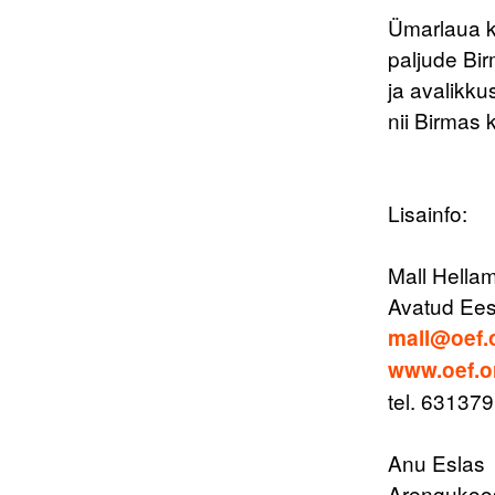
Ümarlaua k
paljude Bi
ja avalikk
nii Birmas k
Lisainfo:
Mall Hella
Avatud Ees
mall@oef.
www.oef.o
tel. 63137
Anu Eslas
Arengukoo