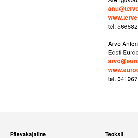
anu@terve
www.terve
tel. 56668
Arvo Anton
Eesti Euro
arvo@euro
www.euroo
tel. 64196
Päevakajaline
Teoksil