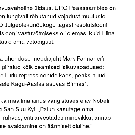
ahvusvaheline üldsus. ÜRO Peaassamblee on
 on tungivalt rõhutanud vajadust muutuste
 ÜRO Julgeolekunõukogu tagasi resolutsiooni,
utsiooni vastuvõtmiseks oli olemas, kuid Hiina
tasid oma vetoõigust.
va ühenduse meediajuht Mark Farmaner’i
on piiratud kõik peamised isikuvabadused:
de Liidu repressioonide käes, peaks nüüd
isele Kagu-Aasias asuvas Birmas”.
, ka maailma ainus vangistuses elav Nobeli
ng San Suu Kyi: „Palun kasutage oma
 rahvas, eriti arvestades minevikku, annab
se avaldamine on äärmiselt oluline.”