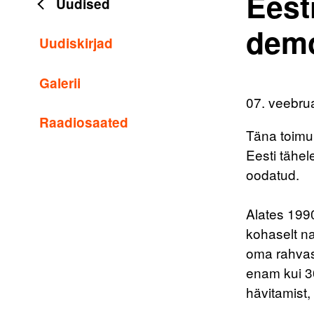
Eest
Uudised
demo
Uudiskirjad
Galerii
07. veebru
Raadiosaated
Täna toimu
Eesti tähel
oodatud.
Alates 1990
kohaselt na
oma rahvast
enam kui 30
hävitamist