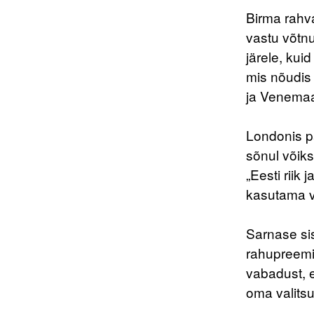
Birma rahv
vastu võtnu
järele, kui
mis nõudis 
ja Venemaa
Londonis p
sõnul võiks
„Eesti riik
kasutama v
Sarnase sis
rahupreemi
vabadust, e
oma valitsu