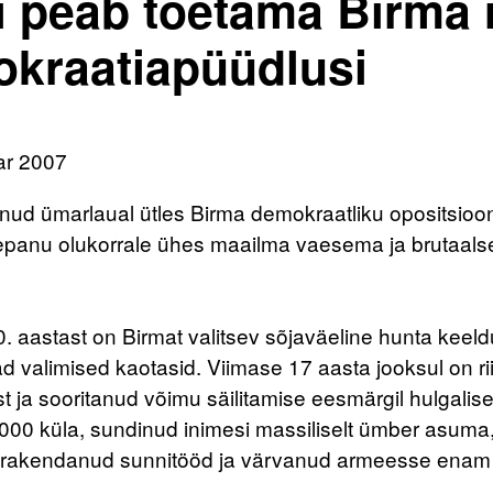
i peab toetama Birma 
kraatiapüüdlusi
ar 2007
nud ümarlaual ütles Birma demokraatliku opositsioon
epanu olukorrale ühes maailma vaesema ja brutaalsema 
. aastast on Birmat valitsev sõjaväeline hunta keel
d valimised kaotasid. Viimase 17 aasta jooksul on rii
 ja sooritanud võimu säilitamise eesmärgil hulgalisel
00 küla, sundinud inimesi massiliselt ümber asuma, 
, rakendanud sunnitööd ja värvanud armeesse enam k