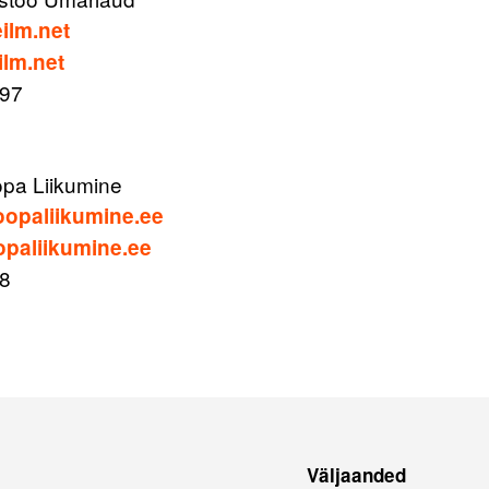
ilm.net
ilm.net
297
opa Liikumine
opaliikumine.ee
paliikumine.ee
78
Väljaanded