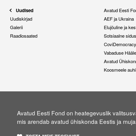
Uudised
Avatud Eesti Fo
Uudiskirjad
AEF ja Ukraina
Galerii
Elujõuline ja ke
Raadiosaated
Sotsiaalne sidu
CoviDemocracy i
Vabaduse Hääl
Avatud Ühiskon
Koosmeele auhi
Avatud Eesti Fond on heategevuslik valitsusvä
mis arendab avatud ühiskonda Eestis ja muja