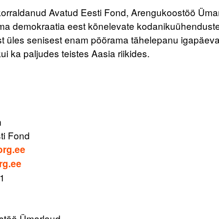
orraldanud Avatud Eesti Fond, Arengukoostöö Ümarl
rma demokraatia eest kõnelevate kodanikuühendusteg
ust üles senisest enam pöörama tähelepanu igapäevas
ui ka paljudes teistes Aasia riikides.
m
ti Fond
org.ee
rg.ee
91
stöö Ümarlaud