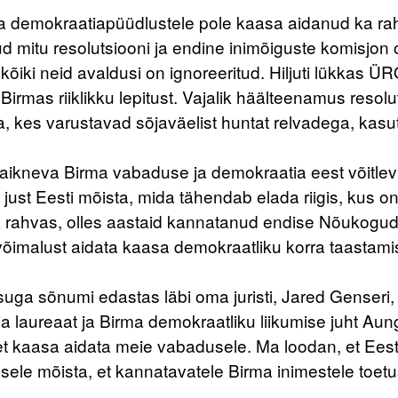
a demokraatiapüüdlustele pole kaasa aidanud ka r
d mitu resolutsiooni ja endine inimõiguste komisjon
d kõiki neid avaldusi on ignoreeritud. Hiljuti lükkas
Birmas riiklikku lepitust. Vajalik häälteenamus resol
, kes varustavad sõjaväelist huntat relvadega, kasu
aikneva Birma vabaduse ja demokraatia eest võitle
 just Eesti mõista, mida tähendab elada riigis, kus 
 ja rahvas, olles aastaid kannatanud endise Nõukogu
õimalust aidata kaasa demokraatliku korra taastam
uga sõnumi edastas läbi oma juristi, Jared Genseri
a laureaat ja Birma demokraatliku liikumise juht Au
t kaasa aidata meie vabadusele. Ma loodan, et Eesti
sele mõista, et kannatavatele Birma inimestele toetu