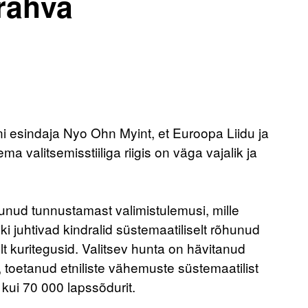
rahva
i esindaja Nyo Ohn Myint, et Euroopa Liidu ja
valitsemisstiiliga riigis on väga vajalik ja
dunud tunnustamast valimistulemusi, mille
ki juhtivad kindralid süstemaatiliselt rõhunud
t kuritegusid. Valitsev hunta on hävitanud
toetanud etniliste vähemuste süstemaatilist
ui 70 000 lapssõdurit.