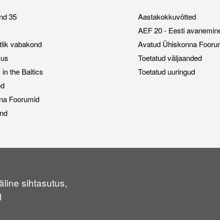
nd 35
Aastakokkuvõtted
AEF 20 - Eesti avanemin
stlik vabakond
Avatud Ühiskonna Fooru
sus
Toetatud väljaanded
n the Baltics
Toetatud uuringud
ed
na Foorumid
nd
line sihtasutus,
l