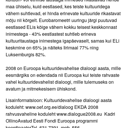
maa ühiselu, kuid eestlased, kes teiste kultuuridega
vähem suhtlevad, ei hinda erinevate kultuuride rikastavat
mõju nii kõrgelt. Eurobaromeetri uuringu järgi puutuvad
eestlased ELis kõige vähem kokku teisest keskkonnast
inimestega - 43% eestlastest suhtleb erineva
kultuuritaustaga inimestega igapäevaselt, samas kui ELi
keskmine on 65% ja näiteks Iirimaal 77% ning
Luksemburgis 82%.
2008 on Euroopa kultuuridevahelise dialoogi aasta, mille
eesmärgiks on edendada nii Euroopa kui teiste rahvaste
vahel kultuuridevahelist dialoogi, mille tulemuseks on
avatum ja mitmekesisem ühiskond.
Lisainformatsioon: Kultuuridevahelise dialoogi aasta
koduleht: www.oef.org.ee/dialoog EKDA 2008
rahvusvaheline koduleht www.dialogue2008.eu Kadri
OllinoAvatud Eesti Fondi Euroopa programmi
koordinaatorTel. 631 7391, mob. 556