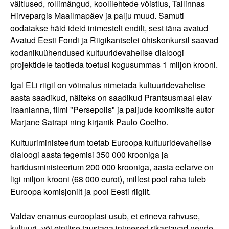
väitlused, rollimängud, koolilehtede võistlus, Tallinnas
Hirvepargis Maailmapäev ja palju muud. Samuti
oodatakse häid ideid inimestelt endilt, sest täna avatud
Avatud Eesti Fondi ja Riigikantselei ühiskonkursil saavad
kodanikuühendused kultuuridevahelise dialoogi
projektidele taotleda toetusi kogusummas 1 miljon krooni.
Igal ELi riigil on võimalus nimetada kultuuridevahelise
aasta saadikud, näiteks on saadikud Prantsusmaal elav
iraanlanna, filmi "Persepolis" ja paljude koomiksite autor
Marjane Satrapi ning kirjanik Paulo Coelho.
Kultuuriministeerium toetab Euroopa kultuuridevahelise
dialoogi aasta tegemisi 350 000 krooniga ja
haridusministeerium 200 000 krooniga, aasta eelarve on
ligi miljon krooni (68 000 eurot), millest pool raha tuleb
Euroopa komisjonilt ja pool Eesti riigilt.
Valdav enamus eurooplasi usub, et erineva rahvuse,
kultuuri- või etnilise taustaga inimesed rikastavad nende