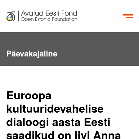
EN
RU
Päevakajaline
Euroopa
kultuuridevahelise
dialoogi aasta Eesti
saadikud on Iivi Anna