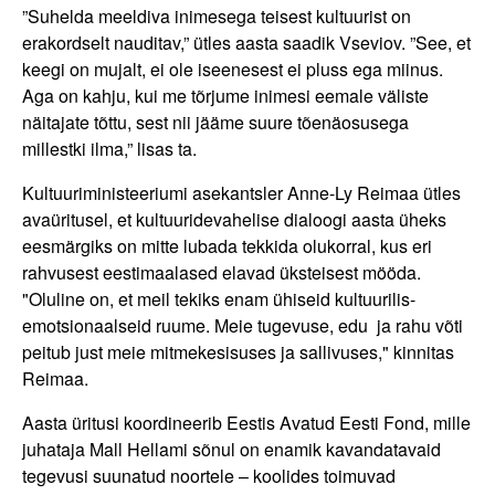
”Suhelda meeldiva inimesega teisest kultuurist on
erakordselt nauditav,” ütles aasta saadik Vseviov. ”See, et
keegi on mujalt, ei ole iseenesest ei pluss ega miinus.
Aga on kahju, kui me tõrjume inimesi eemale väliste
näitajate tõttu, sest nii jääme suure tõenäosusega
millestki ilma,” lisas ta.
Kultuuriministeeriumi asekantsler Anne-Ly Reimaa ütles
avaüritusel, et kultuuridevahelise dialoogi aasta üheks
eesmärgiks on mitte lubada tekkida olukorral, kus eri
rahvusest eestimaalased elavad üksteisest mööda.
"Oluline on, et meil tekiks enam ühiseid kultuurilis-
emotsionaalseid ruume. Meie tugevuse, edu ja rahu võti
peitub just meie mitmekesisuses ja sallivuses," kinnitas
Reimaa.
Aasta üritusi koordineerib Eestis Avatud Eesti Fond, mille
juhataja Mall Hellami sõnul on enamik kavandatavaid
tegevusi suunatud noortele – koolides toimuvad