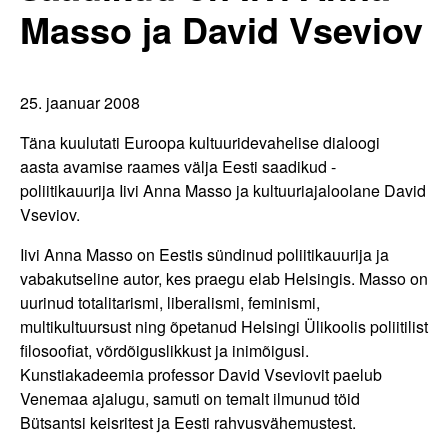
Masso ja David Vseviov
25. jaanuar 2008
Täna kuulutati Euroopa kultuuridevahelise dialoogi
aasta avamise raames välja Eesti saadikud -
poliitikauurija Iivi Anna Masso ja kultuuriajaloolane David
Vseviov.
Iivi Anna Masso on Eestis sündinud poliitikauurija ja
vabakutseline autor, kes praegu elab Helsingis. Masso on
uurinud totalitarismi, liberalismi, feminismi,
multikultuursust ning õpetanud Helsingi Ülikoolis poliitilist
filosoofiat, võrdõiguslikkust ja inimõigusi.
Kunstiakadeemia professor David Vseviovit paelub
Venemaa ajalugu, samuti on temalt ilmunud töid
Bütsantsi keisritest ja Eesti rahvusvähemustest.