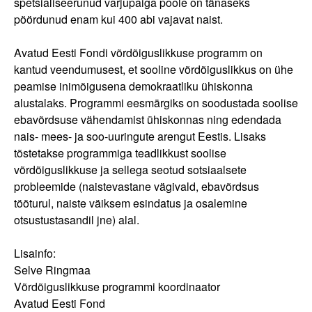
spetsialiseerunud varjupaiga poole on tänaseks
pöördunud enam kui 400 abi vajavat naist.
Avatud Eesti Fondi võrdõiguslikkuse programm on
kantud veendumusest, et sooline võrdõiguslikkus on ühe
peamise inimõigusena demokraatliku ühiskonna
alustalaks. Programmi eesmärgiks on soodustada soolise
ebavõrdsuse vähendamist ühiskonnas ning edendada
nais- mees- ja soo-uuringute arengut Eestis. Lisaks
tõstetakse programmiga teadlikkust soolise
võrdõiguslikkuse ja sellega seotud sotsiaalsete
probleemide (naistevastane vägivald, ebavõrdsus
tööturul, naiste väiksem esindatus ja osalemine
otsustustasandil jne) alal.
Lisainfo:
Selve Ringmaa
Võrdõiguslikkuse programmi koordinaator
Avatud Eesti Fond