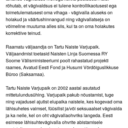
rõhutab, et vägivaldsus ei tulene kontrollikaotusest ega
toimetulematusest oma vihaga - vägivalla aluseks on
hoiakud ja väärtushinnangud ning vägivallatseja on
võimeline muutuma alles siis, kui ta on oma hoiakutes
korrektiive teinud.
Raamatu väljaandja on Tartu Naiste Varjupaik.
Väljaandmist toetasid Naisten Linja Suomessa RY
Soome Välisministeeriumi poolt rahastatud projekti
raames, Avatud Eesti Fond ja Husumi Võrdõiguslikkuse
Büroo (Saksamaa).
Tartu Naiste Varjupaik on 2002 aastal asutatud
mittetulundusühing. Varjupaik pakub nõustamist, tuge
ning vajadusel ajutist elupaika naistele, kes kogevad oma
lähisuhetes vaimset, füüsilist ja/või seksuaalset vägivalda
ja ka neile, kel on oht vägivallaohvriks langeda. Eesti
esimese lähisuhtevägivalla ohvrite abistamisele