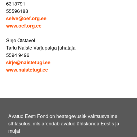
6313791
55596188
selve@oef.org.ee
www.oef.org.ee
Sirje Otstavel
Tartu Naiste Varjupaiga juhataja
5594 9496
sirje@naistetugi.ee
www.naistetugi.ee
Avatud Eesti Fond on heategevuslik valitsusväline
sihtasutus, mis arendab avatud ühiskonda Eestis ja
mujal