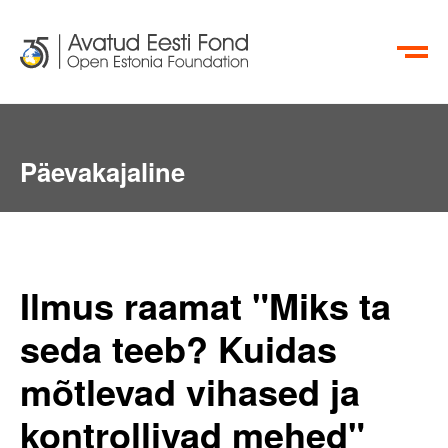
EN
RU
Päevakajaline
Ilmus raamat "Miks ta
seda teeb? Kuidas
mõtlevad vihased ja
kontrollivad mehed"