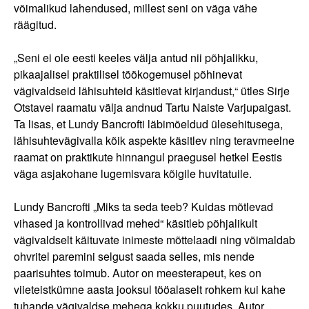
võimalikud lahendused, millest seni on väga vähe
räägitud.
„Seni ei ole eesti keeles välja antud nii põhjalikku,
pikaajalisel praktilisel töökogemusel põhinevat
vägivaldseid lähisuhteid käsitlevat kirjandust,“ ütles Sirje
Otstavel raamatu välja andnud Tartu Naiste Varjupaigast.
Ta lisas, et Lundy Bancrofti läbimõeldud ülesehitusega,
lähisuhtevägivalla kõik aspekte käsitlev ning teravmeelne
raamat on praktikute hinnangul praegusel hetkel Eestis
väga asjakohane lugemisvara kõigile huvitatuile.
Lundy Bancrofti „Miks ta seda teeb? Kuidas mõtlevad
vihased ja kontrollivad mehed“ käsitleb põhjalikult
vägivaldselt käituvate inimeste mõttelaadi ning võimaldab
ohvritel paremini selgust saada selles, mis nende
paarisuhtes toimub. Autor on meesterapeut, kes on
viieteistkümne aasta jooksul tööalaselt rohkem kui kahe
tuhande vägivaldse mehega kokku puutudes. Autor