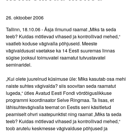
26. oktoober 2006
Tallinn, 18.10.06 - Äsja ilmunud raamat „Miks ta seda
teeb? Kuidas mõtlevad vihased ja kontrollivad mehed,“
vaatleb koduse vägivalla põhjuseid. Meeste
vägivaldusust vaetakse ka 14 Eesti suuremas linnas
sügise jooksul toimuvatel raamatut tutvustavatel
seminaridel.
„Kui olete juurelnud küsimuse üle: Miks kasutab osa mehi
naiste suhtes vägivalda? siis soovitan seda raamatut
lugeda,“ ütles Avatud Eesti Fondi võrdõiguslikkuse
programmi koordinaator Selve Ringmaa. Ta lisas, et
lähisuhtevägivalla teemat on Eestis seni käsitletud
peamiselt ohvri vaatepunktist ning raamat „Miks ta seda
teeb? Kuidas mõtlevad vihased ja kontrollivad mehed,“
toob arutelu keskmesse vägivalduse põhjused ja