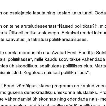
 on osalejatele tasuta ning kestab kaks tundi. Oodat
 on teine aruteludeseeriast "Naised poliitikas?!", mi
rtu Ülikooli eetikakeskusega. Eelmisel reedel toimun
ute saavutusi ja takistusi poliitikareaalsuses.
te seeria moodustab osa Avatud Eesti Fondi ja Sotsia
isi poliitikasse", mille kaudu soovitakse vähendada
tes ühiskondlikus, sealhulgas poliitilises elus. Mär
isministrid. Koguteos naistest poliitika tipus".
ti Fondi võrdõiguslikkuse programm on kantud veend
imõigusena demokraatliku ühiskonna alustalaks. P
e vähendamist ühiskonnas ning edendada nais- mees
programmiga teadlikkust soolise võrdõiguslikkuse ja