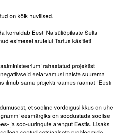
ud on kõik huvilised.
da korraldab Eesti Naisüliõpilaste Selts
ud esimesel arutelul Tartus käsitleti
alministeeriumi rahastatud projektist
 negatiivseid eelarvamusi naiste suurema
tsis ilmub sama projekti raames raamat "Eesti
umusest, et sooline võrdõiguslikkus on ühe
rogrammi eesmärgiks on soodustada soolise
- ja soo-uuringute arengut Eestis. Lisaks
 sellega seotud sotsiaalsete probleemide