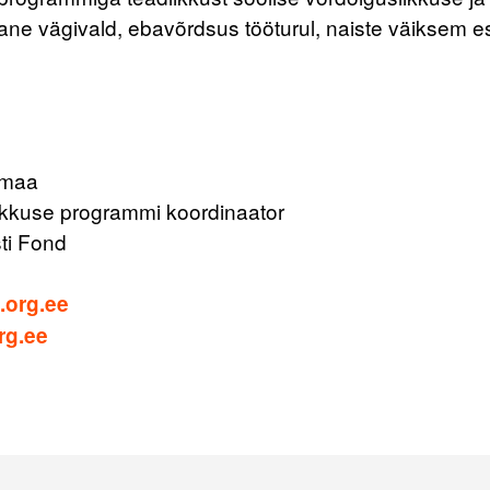
ane vägivald, ebavõrdsus tööturul, naiste väiksem e
gmaa
ikkuse programmi koordinaator
ti Fond
.org.ee
rg.ee