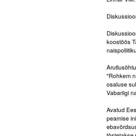
Diskussioon
Diskussioon
koostöös Ta
naispoliitik
Arutlusõhtu
"Rohkem na
osaluse suh
Vabariigi na
Avatud Ees
peamise in
ebavõrdsus
tõstetakse 