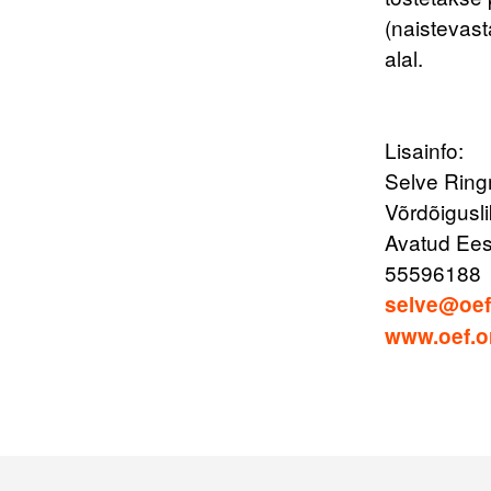
(naistevast
alal.
Lisainfo:
Selve Rin
Võrdõigusl
Avatud Ees
55596188
selve@oef
www.oef.o