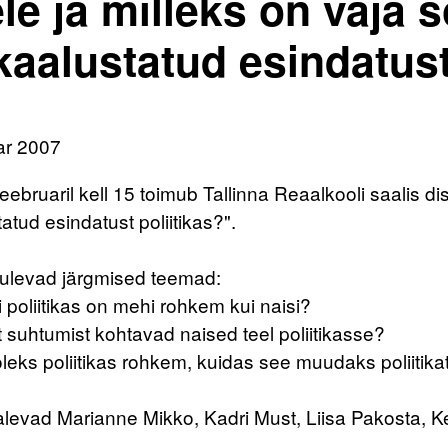
le ja milleks on vaja s
kaalustatud esindatust
ar 2007
eebruaril kell 15 toimub Tallinna Reaalkooli saalis dis
atud esindatust poliitikas?".
 tulevad järgmised teemad:
i poliitikas on mehi rohkem kui naisi?
 suhtumist kohtavad naised teel poliitikasse?
 oleks poliitikas rohkem, kuidas see muudaks poliitika
alevad Marianne Mikko, Kadri Must, Liisa Pakosta, K