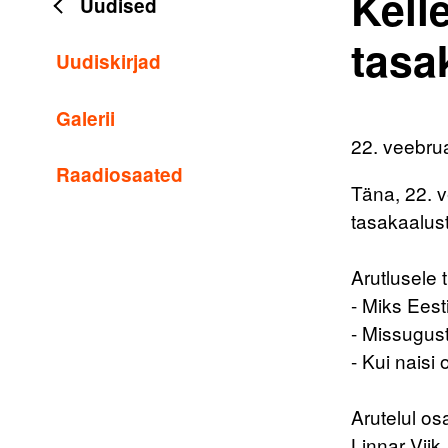
Kelle
Uudised
tasa
Uudiskirjad
Galerii
22. veebru
Raadiosaated
Täna, 22. v
tasakaalust
Arutlusele
- Miks Eest
- Missugust
- Kui naisi
Arutelul os
Linnar Viik.