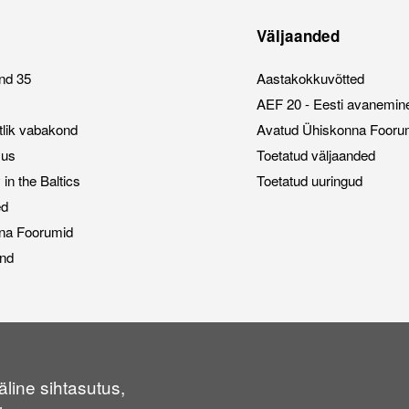
Väljaanded
nd 35
Aastakokkuvõtted
AEF 20 - Eesti avanemin
stlik vabakond
Avatud Ühiskonna Fooru
sus
Toetatud väljaanded
n the Baltics
Toetatud uuringud
ed
na Foorumid
nd
line sihtasutus,