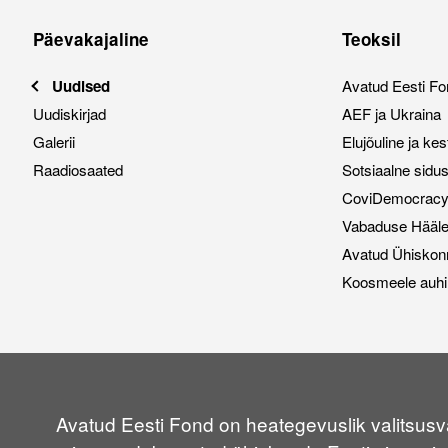
Päevakajaline
Teoksil
Uudised
Avatud Eesti Fo
Uudiskirjad
AEF ja Ukraina
Galerii
Elujõuline ja ke
Raadiosaated
Sotsiaalne sidu
CoviDemocracy i
Vabaduse Hääl
Avatud Ühiskon
Koosmeele auhi
Avatud Eesti Fond on heategevuslik valitsusvä