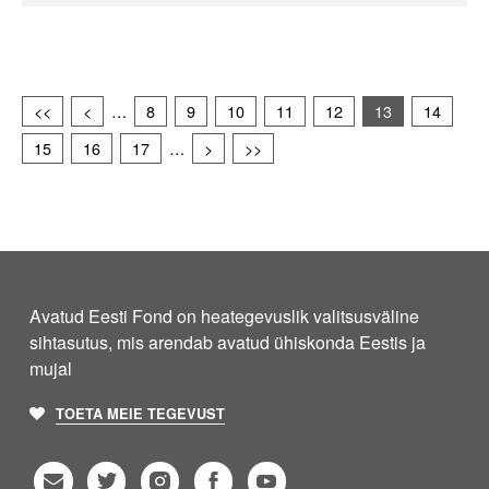
<<
<
…
8
9
10
11
12
13
14
15
16
17
…
>
>>
Avatud Eesti Fond on heategevuslik valitsusväline
sihtasutus, mis arendab avatud ühiskonda Eestis ja
mujal
TOETA MEIE TEGEVUST