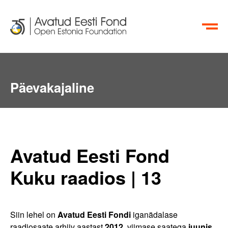
EN
RU
Päevakajaline
Avatud Eesti Fond
Kuku raadios | 13
Siin lehel on
Avatud Eesti Fondi
iganädalase
raadiosaate arhiiv aastast
2012
, viimase saatega
juunis