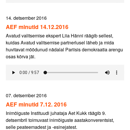
14. detsember 2016
AEF minutid 14.12.2016
Avatud valitsemise ekspert Liia Hänni räägib sellest,
kuidas Avatud valitsemise partnerlusel läheb ja mida
huvitavat möödunud nädalal Pariisis demokraatia arengu
osas kõrva jäi.
07. detsember 2016
AEF minutid 7.12. 2016
Inimõiguste Instituudi juhataja Aet Kukk räägib 9.
detsembril toimuvast inimõiguste aastakonverentsist,
selle peateemadest ja -esinejatest.