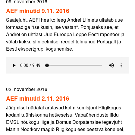
09. november 2016
AEF minutid 9.11. 2016
Saatejuht, AEFi hea kolleeg Andrei Liimets üllatab uue
formaadiga "ise küsin, ise vastan". Põhjuseks see, et
Andrei on ühtlasi Uue Euroopa Leppe Eesti raportöör ja
võtab kokku siin eelmisel reedel toimunud Portugali ja
Eesti ekspertgrupi kogunemise.
02. november 2016
AEF minutid 2.11. 2016
Järgmisel nädalal arutavad kolm komisjoni Riigikogus
kodanikuühiskonna hetkeseisu. Vabaühenduste liidu
EMSL nõukogu liige ja Domus Dorpatensise tegevjuht
Martin Noorkõiv räägib Riigikogu ees peetava kõne eel,