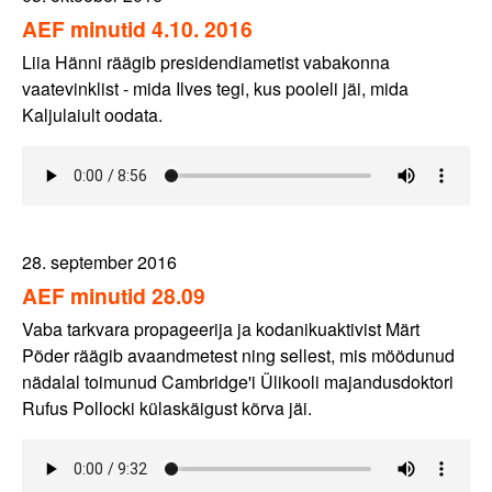
AEF minutid 4.10. 2016
Liia Hänni räägib presidendiametist vabakonna
vaatevinklist - mida Ilves tegi, kus pooleli jäi, mida
Kaljulaiult oodata.
28. september 2016
AEF minutid 28.09
Vaba tarkvara propageerija ja kodanikuaktivist Märt
Põder räägib avaandmetest ning sellest, mis möödunud
nädalal toimunud Cambridge'i Ülikooli majandusdoktori
Rufus Pollocki külaskäigust kõrva jäi.