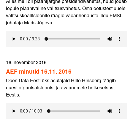
Alles meil oli plaanijärgne presidendivahetus, nüüd jõuab
lõpule plaaniväline valitsusvahetus. Oma ootustest uuele
valitsuskoalitsioonile räägib vabaühenduste liidu EMSL
juhataja Maris Jõgeva.
16. november 2016
AEF minutid 16.11. 2016
Open Data Eesti üks asutajaid Hille Hinsberg räägib
uuest organisatsioonist ja avaandmete hetkeseisust
Eestis.