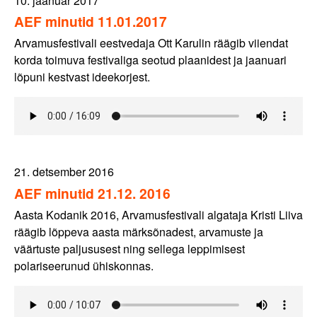
10. jaanuar 2017
AEF minutid 11.01.2017
Arvamusfestivali eestvedaja Ott Karulin räägib viiendat
korda toimuva festivaliga seotud plaanidest ja jaanuari
lõpuni kestvast ideekorjest.
21. detsember 2016
AEF minutid 21.12. 2016
Aasta Kodanik 2016, Arvamusfestivali algataja Kristi Liiva
räägib lõppeva aasta märksõnadest, arvamuste ja
väärtuste paljususest ning sellega leppimisest
polariseerunud ühiskonnas.