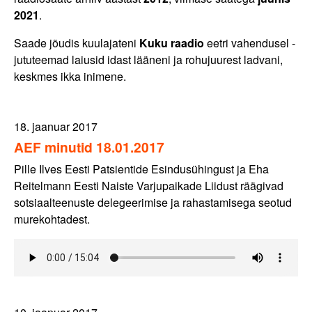
2021
.
Saade jõudis kuulajateni
Kuku raadio
eetri vahendusel -
jututeemad laiusid idast lääneni ja rohujuurest ladvani,
keskmes ikka inimene.
18. jaanuar 2017
AEF minutid 18.01.2017
Pille Ilves Eesti Patsientide Esindusühingust ja Eha
Reitelmann Eesti Naiste Varjupaikade Liidust räägivad
sotsiaalteenuste delegeerimise ja rahastamisega seotud
murekohtadest.