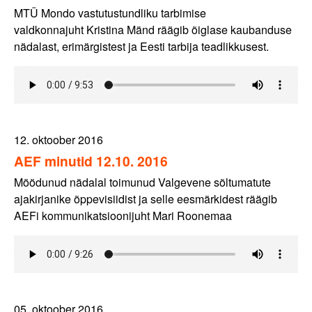
MTÜ Mondo vastutustundliku tarbimise
valdkonnajuht Kristina Mänd räägib õiglase kaubanduse
nädalast, erimärgistest ja Eesti tarbija teadlikkusest.
12. oktoober 2016
AEF minutid 12.10. 2016
Möödunud nädalal toimunud Valgevene sõltumatute
ajakirjanike õppevisiidist ja selle eesmärkidest räägib
AEFi kommunikatsioonijuht Mari Roonemaa
05. oktoober 2016