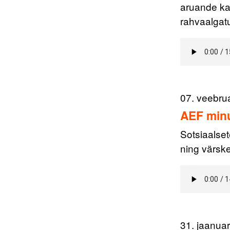
aruande ka
rahvaalgat
07. veebru
AEF minu
Sotsiaalset
ning värske
31. jaanua