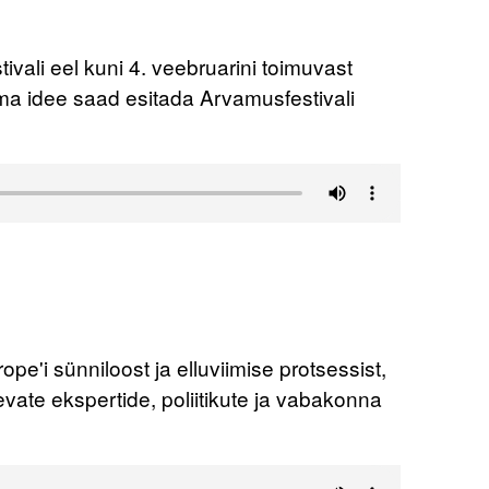
vali eel kuni 4. veebruarini toimuvast
ma idee saad esitada Arvamusfestivali
pe'i sünniloost ja elluviimise protsessist,
vate ekspertide, poliitikute ja vabakonna