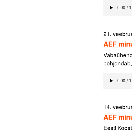
21. veebru
AEF minu
Vabaühendu
põhjendab, 
14. veebru
AEF minu
Eesti Koos