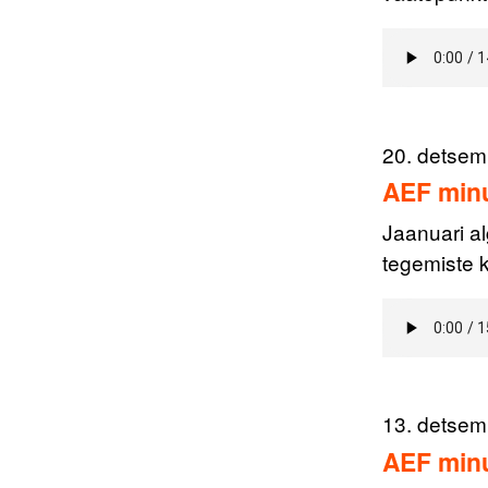
20. detsem
AEF minu
Jaanuari a
tegemiste k
13. detsem
AEF minu