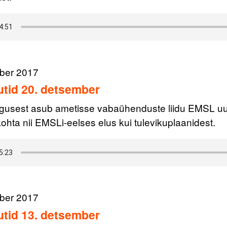
ber 2017
tid 20. detsember
lgusest asub ametisse vabaühenduste liidu EMSL uus
ohta nii EMSLi-eelses elus kui tulevikuplaanidest.
ber 2017
tid 13. detsember