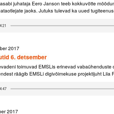
lasabi juhataja Eero Janson teeb kokkuvõtte möödu
gataotlejate jaoks. Jutuks tulevad ka uued tugiteenus
ber 2017
tid 6. detsember
evadeni toimuvad EMSLis erinevad vabaühenduste
ndest räägib EMSLi digivõimekuse projektijuht Liia 
ber 2017