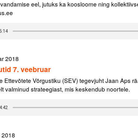
vandamise eel, jutuks ka koosloome ning kollektiiv
us.ee
ar 2018
tid 7. veebruar
e Ettevõtete Võrgustiku (SEV) tegevjuht Jaan Aps rää
lt valminud strateegiast, mis keskendub noortele.
r 2018