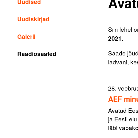
Avat
Uudised
Uudiskirjad
Siin lehel 
Galerii
.
2021
Saade jõud
Raadiosaated
ladvani, k
28. veebru
AEF minu
Avatud Ees
ja Eesti el
läbi vabakon