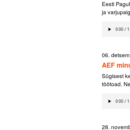
Eesti Pagu
ja varjupai
06. detsem
AEF minu
Sügisest k
töötoad. Ne
28. novem