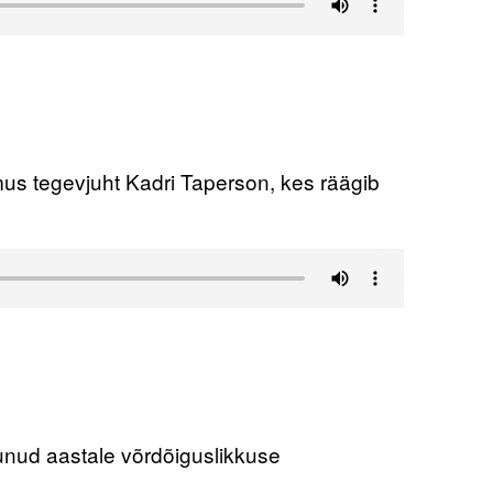
s tegevjuht Kadri Taperson, kes räägib
unud aastale võrdõiguslikkuse