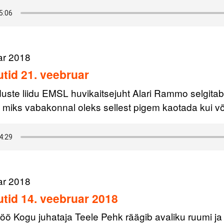
ar 2018
tid 21. veebruar
ste liidu EMSL huvikaitsejuht Alari Rammo selgita
miks vabakonnal oleks sellest pigem kaotada kui võ
ar 2018
tid 14. veebruar 2018
töö Kogu juhataja Teele Pehk räägib avaliku ruumi j