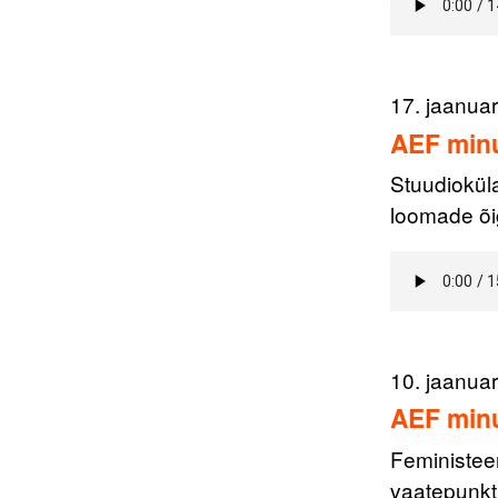
17. jaanua
AEF minu
Stuudiokül
loomade õig
10. jaanua
AEF minu
Feministee
vaatepunkti