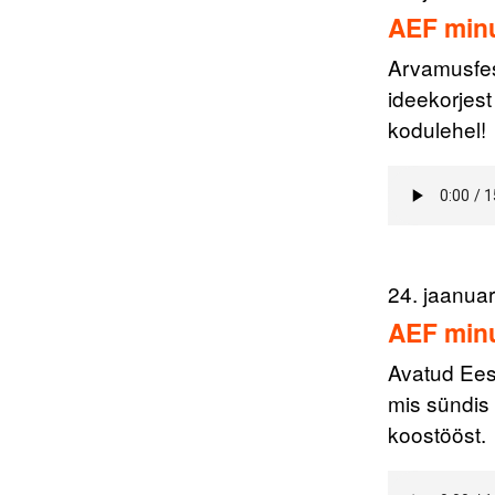
AEF minu
Arvamusfest
ideekorjes
kodulehel!
24. jaanua
AEF minu
Avatud Eest
mis sündis 
koostööst.