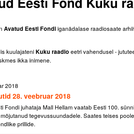
ud Eesti Fond Kuku ra
on
iganädalase raadiosaate arhii
Avatud Eesti Fondi
is kuulajateni
eetri vahendusel - jutute
Kuku raadio
eskmes ikka inimene.
ar 2018
tid 28. veebruar 2018
ti Fondi juhataja Mall Hellam vaatab Eesti 100. sün
u mõjutanud tegevussuundadele. Saates teises poole
dlike prillide.