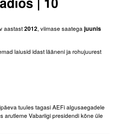
adios | 10
v aastast
, viimase saatega
2012
juunis
emad laiusid idast lääneni ja rohujuurest
nipäeva tuules tagasi AEFi algusaegadele
s arutleme Vabariigi presidendi kõne üle