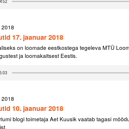
r 2018
tid 17. jaanuar 2018
aliseks on loomade eestkostega tegeleva MTÜ Loomu
ustest ja loomakaitsest Eestis.
r 2018
tid 10. jaanuar 2018
riumi blogi toimetaja Aet Kuusik vaatab tagasi mööd
st.