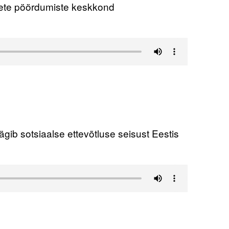
sete pöördumiste keskkond
gib sotsiaalse ettevõtluse seisust Eestis