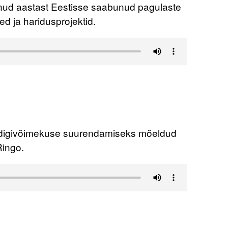
nud aastast Eestisse saabunud pagulaste
ed ja haridusprojektid.
 digivõimekuse suurendamiseks mõeldud
Ringo.