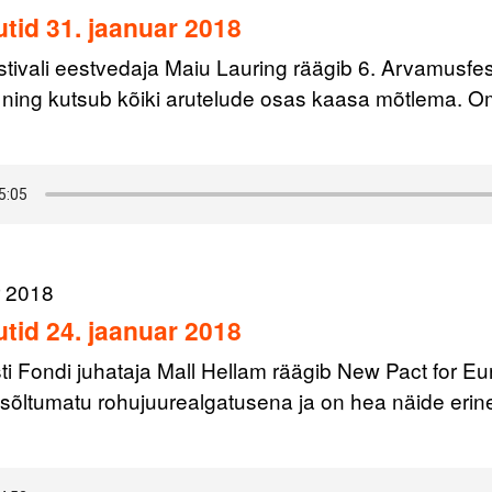
tid 31. jaanuar 2018
ivali eestvedaja Maiu Lauring räägib 6. Arvamusfesti
t ning kutsub kõiki arutelude osas kaasa mõtlema. O
r 2018
tid 24. jaanuar 2018
i Fondi juhataja Mall Hellam räägib New Pact for Euro
sõltumatu rohujuurealgatusena ja on hea näide erine