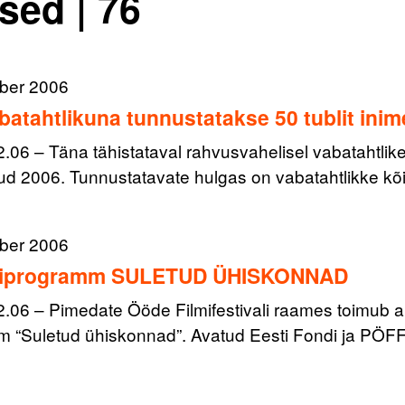
sed | 76
ber 2006
batahtlikuna tunnustatakse 50 tublit inim
12.06 – Täna tähistataval rahvusvahelisel vabatahtlik
kud 2006. Tunnustatavate hulgas on vabatahtlikke k
ber 2006
riprogramm SULETUD ÜHISKONNAD
12.06 – Pimedate Ööde Filmifestivali raames toimub au
m “Suletud ühiskonnad”. Avatud Eesti Fondi ja PÖ