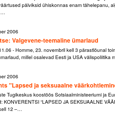
väärtused pälviksid ühiskonnas enam tähelepanu, alg
se…
ber 2006
tse: Valgevene-teemaline ümarlaud
.11.06 - Homme, 23. novembril kell 3 pärastlõunal t
marlaud, millel osalevad Eesti ja USA välispoliitika
ber 2006
ts "Lapsed ja seksuaalne väärkohtlemin
ste Tugikeskus koostöös Sotsiaalministeeriumi ja Eu
ad: KONVERENTSI “LAPSED JA SEKSUAALNE VÄÄRK
ell 12 –…