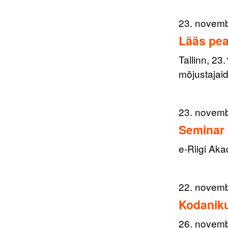
23. novem
Lääs pea
Tallinn, 23
mõjustajai
23. novem
Seminar 
e-Riigi Ak
22. novem
Kodaniku
26. novemb