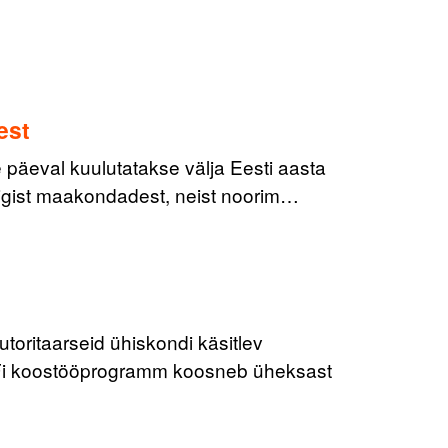
est
e päeval kuulutatakse välja Eesti aasta
õigist maakondadest, neist noorim…
toritaarseid ühiskondi käsitlev
FFi koostööprogramm koosneb üheksast