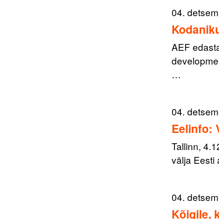
04. detsem
Kodaniku
AEF edastab
developmen
…
04. detsem
Eelinfo:
Tallinn, 4.
välja Eesti
04. detsem
Kõigile,