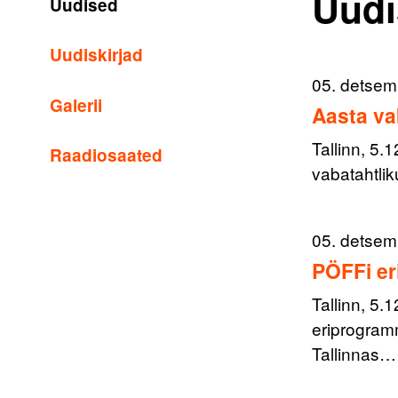
Uudi
Uudised
Uudiskirjad
05. detsem
Galerii
Aasta va
Tallinn, 5.
Raadiosaated
vabatahtli
05. detsem
PÖFFi e
Tallinn, 5.
eriprogram
Tallinnas…