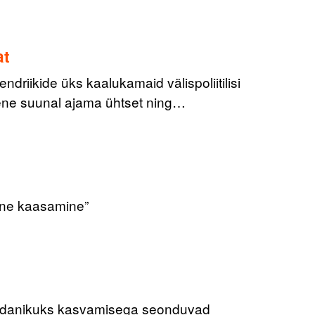
at
driikide üks kaalukamaid välispoliitilisi
ene suunal ajama ühtset ning…
alne kaasamine”
kodanikuks kasvamisega seonduvad