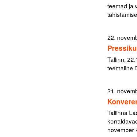
teemad ja 
tähistami
22. novem
Pressiku
Tallinn, 22
teemaline ü
21. novem
Konveren
Tallinna La
korraldav
november k