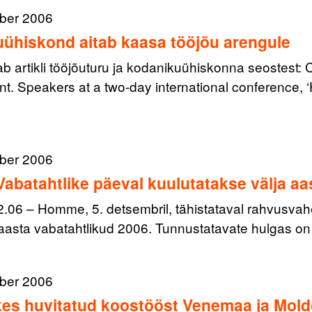
ber 2006
ühiskond aitab kaasa tööjõu arengule
 artikli tööjõuturu ja kodanikuühiskonna seostest: 
t. Speakers at a two-day international conference,
ber 2006
 Vabatahtlike päeval kuulutatakse välja aa
12.06 – Homme, 5. detsembril, tähistataval rahvusvah
 aasta vabatahtlikud 2006. Tunnustatavate hulgas on
ber 2006
 kes huvitatud koostööst Venemaa ja Mol