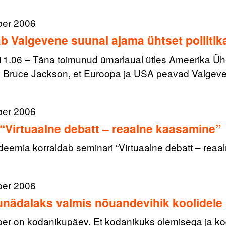
ber 2006
b Valgevene suunal ajama ühtset poliitik
.11.06 – Täna toimunud ümarlaual ütles Ameerika Ühen
d Bruce Jackson, et Euroopa ja USA peavad Valgev
ber 2006
“Virtuaalne debatt – reaalne kaasamine”
adeemia korraldab seminari “Virtuaalne debatt – rea
ber 2006
nädalaks valmis nõuandevihik koolidele
er on kodanikupäev. Et kodanikuks olemisega ja 