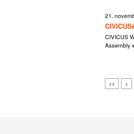
21. novem
CIVICUSe
CIVICUS Wo
Assembly wi
<<
<