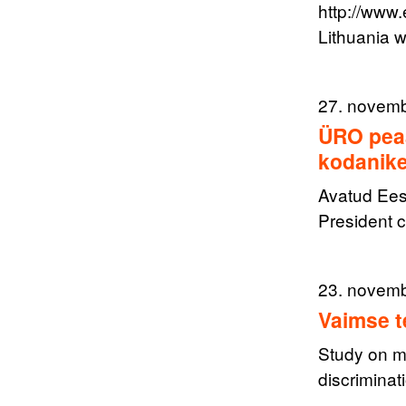
http://www
Lithuania 
27. novem
ÜRO peaa
kodanik
Avatud Ees
President c
23. novem
Vaimse t
Study on me
discriminat