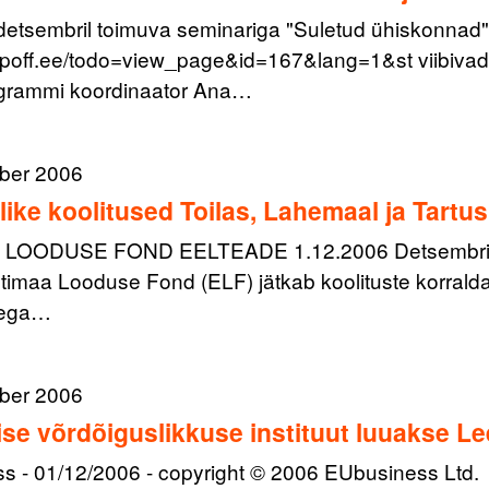
detsembril toimuva seminariga "Suletud ühiskonnad"
6.poff.ee/todo=view_page&id=167&lang=1&st viibivad
ogrammi koordinaator Ana…
ber 2006
like koolitused Toilas, Lahemaal ja Tartus
LOODUSE FOND EELTEADE 1.12.2006 Detsembris na
timaa Looduse Fond (ELF) jätkab koolituste korralda
dega…
ber 2006
lise võrdõiguslikkuse instituut luuakse L
s - 01/12/2006 - copyright © 2006 EUbusiness Ltd.