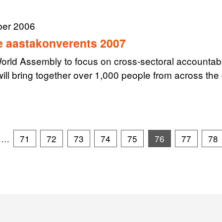
ber 2006
 aastakonverents 2007
rld Assembly to focus on cross-sectoral accountabi
ll bring together over 1,000 people from across the
…
71
72
73
74
75
76
77
78