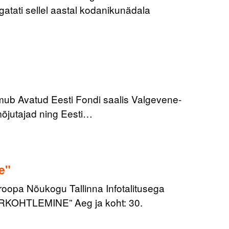
atati sellel aastal kodanikunädala
oimub Avatud Eesti Fondi saalis Valgevene-
 mõjutajad ning Eesti…
e"
roopa Nõukogu Tallinna Infotalitusega
OHTLEMINE” Aeg ja koht: 30.