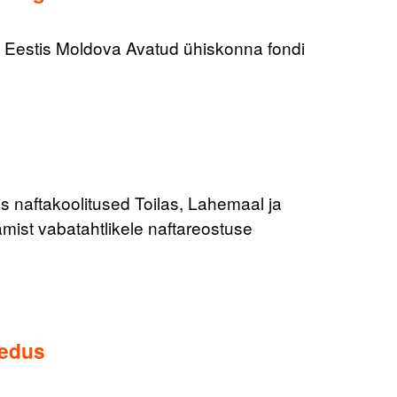
 Eestis Moldova Avatud ühiskonna fondi
ftakoolitused Toilas, Lahemaal ja
mist vabatahtlikele naftareostuse
eedus