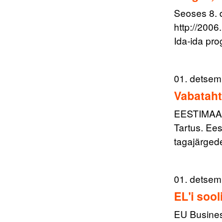
Seoses 8. 
http://200
Ida-ida pr
01. detsem
Vabataht
EESTIMAA 
Tartus. Ees
tagajärge
01. detsem
EL'i soo
EU Busines