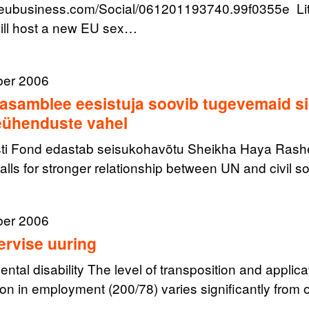
.eubusiness.com/Social/061201193740.99f0355e Lithu
will host a new EU sex…
ber 2006
samblee eesistuja soovib tugevemaid s
eühenduste vahel
ti Fond edastab seisukohavõtu Sheikha Haya Rashed
alls for stronger relationship between UN and civil s
ber 2006
ervise uuring
ntal disability The level of transposition and applica
ion in employment (200/78) varies significantly from