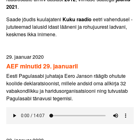
2021
.
Saade jõudis kuulajateni
Kuku raadio
eetri vahendusel -
jututeemad laiusid idast lääneni ja rohujuurest ladvani,
keskmes ikka inimene.
29. jaanuar 2020
AEF minutid 29. jaanuaril
Eesti Pagulasabi juhataja Eero Janson räägib ohutute
koolide deklaratsioonist, millele andsid oma allkirja 32
vabakondlikku ja haridusorganisatsiooni ning tutvustab
Pagulasabi tänavusi tegemisi.