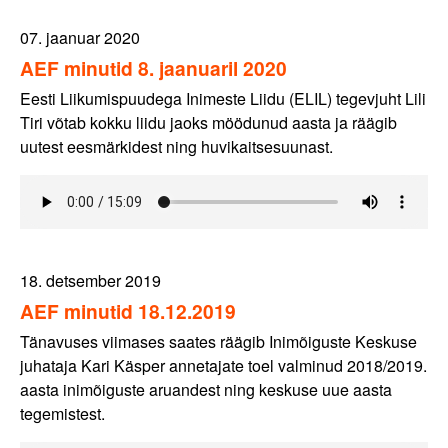
07. jaanuar 2020
AEF minutid 8. jaanuaril 2020
Eesti Liikumispuudega Inimeste Liidu (ELIL) tegevjuht Lili
Tiri võtab kokku liidu jaoks möödunud aasta ja räägib
uutest eesmärkidest ning huvikaitsesuunast.
18. detsember 2019
AEF minutid 18.12.2019
Tänavuses viimases saates räägib Inimõiguste Keskuse
juhataja Kari Käsper annetajate toel valminud 2018/2019.
aasta inimõiguste aruandest ning keskuse uue aasta
tegemistest.