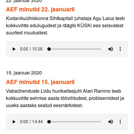
22. jaanuar 2020
AEF minutid 22. jaanuaril
Kodanikuühiskonna Sihtkapitali juhataja Agu Laius teeb
kokkuvõtte edulugudest ja räägib KÜSKi ees seisvatest
suurtest muutustest.
15. jaanuar 2020
AEF minutid 15. jaanuaril
Vabaühenduste Liidu huvikaitsejuht Alari Rammo teeb
kokkuvõtte eelmise aasta töövõitudest, probleemidest ja
uueks aastaks seatud eesmärkidest.