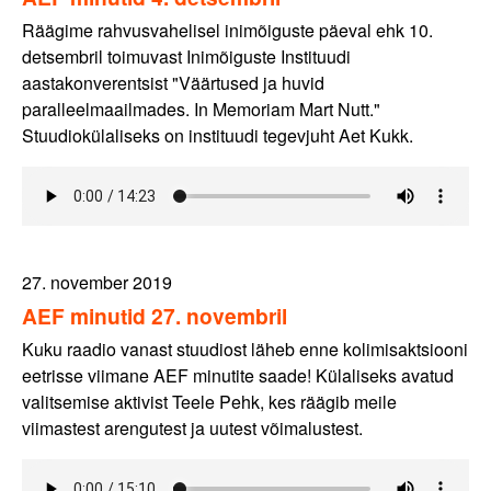
Räägime rahvusvahelisel inimõiguste päeval ehk 10.
detsembril toimuvast Inimõiguste Instituudi
aastakonverentsist "Väärtused ja huvid
paralleelmaailmades. In Memoriam Mart Nutt."
Stuudiokülaliseks on instituudi tegevjuht Aet Kukk.
27. november 2019
AEF minutid 27. novembril
Kuku raadio vanast stuudiost läheb enne kolimisaktsiooni
eetrisse viimane AEF minutite saade! Külaliseks avatud
valitsemise aktivist Teele Pehk, kes räägib meile
viimastest arengutest ja uutest võimalustest.