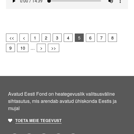
<<
<
1
2
3
4
5
6
7
8
9
10
…
>
>>
Avatud Eesti Fond on heategevuslik valitsusväline
sihtasutus, mis arendab avatud ühiskonda Eestis ja
mujal
TOETA MEIE TEGEVUST