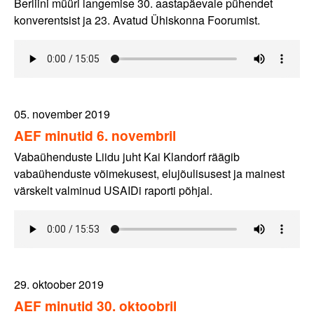
Berliini müüri langemise 30. aastapäevale pühendet
konverentsist ja 23. Avatud Ühiskonna Foorumist.
05. november 2019
AEF minutid 6. novembril
Vabaühenduste Liidu juht Kai Klandorf räägib
vabaühenduste võimekusest, elujõulisusest ja mainest
värskelt valminud USAIDi raporti põhjal.
29. oktoober 2019
AEF minutid 30. oktoobril