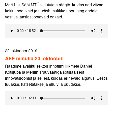
Mari-Liis Sööt MTÜst Jututaja räägib, kuidas nad viivad
kokku hoolivaid ja uudishimulikke noori ning endale
vestluskaaslast ootavaid eakaid.
22. oktoober 2019
AEF minutid 23. oktoobril
Räägime avaliku sektori Innotiimi liikmete Daniel
Kotsjuba ja Merilin Truuväärtiga sotsiaalsest
innovatsioonist ja sellest, kuidas erinevaid algatusi Eestis
luuakse, katsetatakse ja ellu viia püütakse.