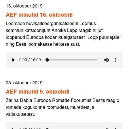
16. oktoober 2019
AEF minutid 16. oktoobril
Loomade huvikaitseorganisatsiooni Loomus
kommunikatsioonijuht Annika Lepp räägib hiljuti
lõppenud Euroopa kodanikualgatusest "Lõpp puuriajale!"
ning Eesti loomakaitse hetkeseisust.
08. oktoober 2019
AEF minutid 9. oktoobril
Zalina Dabla Euroopa Romade Foorumist Eestis räägib
romade kogukonna rõõmudest, muredest ja
väljakutsetest.