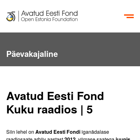
EN
RU
Päevakajaline
Avatud Eesti Fond
Kuku raadios | 5
Siin lehel on
Avatud Eesti Fondi
iganädalase
raadiosaate arhiiv aastast
2012
, viimase saatega
juunis