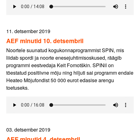
11. detsember 2019
AEF minutid 10. detsembril
Noortele suunatud kogukonnaprogrammist SPIN, mis
liidab spordi ja noorte enesejuhtimisoskused, räägib
programmi eestvedaja Keit Fomotškin. SPINil on
tõestatud positiivne mõju ning hiljuti sai programm endale
Heateo Mõjufondist 50 000 eurot edasise arengu
toetuseks.
03. detsember 2019
AEF minutid 4. detsembril