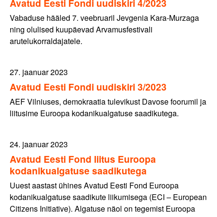
Avatud Eesti Fondi uudiskiri 4/2023
Vabaduse hääled 7. veebruaril Jevgenia Kara-Murzaga
ning olulised kuupäevad Arvamusfestivali
arutelukorraldajatele.
27. jaanuar 2023
Avatud Eesti Fondi uudiskiri 3/2023
AEF Vilniuses, demokraatia tulevikust Davose foorumil ja
liitusime Euroopa kodanikualgatuse saadikutega.
24. jaanuar 2023
Avatud Eesti Fond liitus Euroopa
kodanikualgatuse saadikutega
Uuest aastast ühines Avatud Eesti Fond Euroopa
kodanikualgatuse saadikute liikumisega (ECI – European
Citizens Initiative). Algatuse näol on tegemist Euroopa