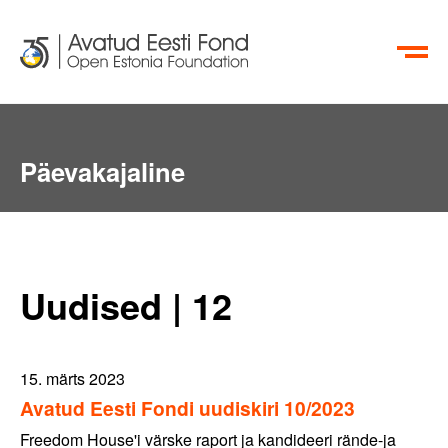
EN
RU
Päevakajaline
Uudised | 12
15. märts 2023
Avatud Eesti Fondi uudiskiri 10/2023
Freedom House'i värske raport ja kandideeri rände-ja