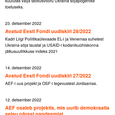
kuulutas välja taotlusvooru Ukraina sõjapõgenike
toetuseks.
23. detsember 2022
Avatud Eesti Fondi uudiskiri 28/2022
Kadri Liigi Poliitikaülevaade EL-i ja Venemaa suhetest
Ukraina sõja taustal ja USAID-i kodanikuühiskonna
jätkusuutlikkuse indeks 2021
14. detsember 2022
Avatud Eesti Fondi uudiskiri 27/2022
AEF-i uus projekt ja OSF-i tegevustest Jordaanias.
12. detsember 2022
AEF osaleb projektis, mis uurib demokraatia
seisu pärast pandeemiat