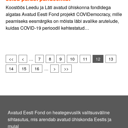
Koostöös Leedu ja Läti avatud ühiskonna fondidega
algatas Avatud Eesti Fond projekti COVIDemocracy, mille
peamiseks eesmärgiks on mõista läbi avalike arutelude,
kuidas COVID-19 perioodil kehtestatud…
<<
<
…
7
8
9
10
11
12
13
14
15
16
…
>
>>
Avatud Eesti Fond on heategevuslik valitsusväline
sihtasutus, mis arendab avatud ühiskonda Eestis ja
mujal